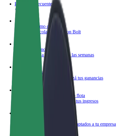
Preguntas frecuentes
Colaborar como conductor
Gana dinero colaborando con Bolt
Colaborar como repartidor
Repartí comida y cobrá todas las semanas
Añadir un restaurante o tienda
Llegá a más clientes y maximizá tus ganancias
Registrarse como propietario de flota
Añadí tu flota a Bolt y potenciá tus ingresos
Bolt para empresas
Productos y servicios de Bolt adaptados a tu empresa