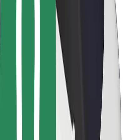
Para repartidores
Bolt Food
Para propietarios de flota
Para restaurantes
Bolt para empresas
Otros
Proveedores
Términos y Condiciones
Cookies
Seguridad
¡Conseguí un viaje en minutos!
Descargar la app de Bolt