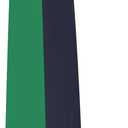
Términos y Condiciones
Privacidad
Cookies
© 2026 Bolt Technology OÜ
Productos
Viajes
Patinetes
Bolt Market
Bolt Food
Bolt Drive
Bolt para empresas