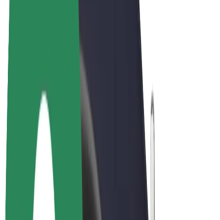
Bicis
Bolt Plus
Colabora con Bolt
Conductores
Ingresos de conductor/a
Repartidores
Ingresos de repartidor
Comercios de Bolt Food
Flotas
Franquicias
Empresa
Trabajá con nosotros