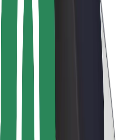
Seguridad para usuarios
Seguridad para conductores
Seguridad para patinetes
Safety Lab
Ciudades
Dónde estamos
Soluciones para las ciudades
Aeropuertos
Estaciones de carga de Bolt
Soporte
Para usuarios
Para conductores