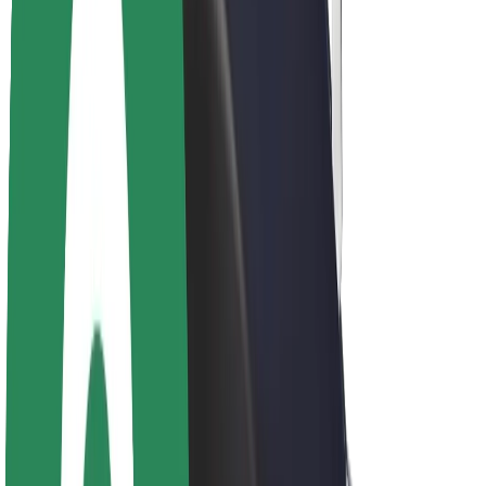
Acerca de Bolt
Sostenibilidad en Bolt
Project Zero
Blog
Sala de prensa
Directrices de la marca
Misión
Relación con inversores
Liderazgo
Marca
Medios
Fondo Urbano
Seguridad