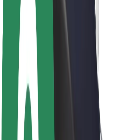
Acerca de Bolt
Sostenibilidad en Bolt
Project Zero
Blog
Sala de prensa
Directrices de la marca
Misión
Relación con inversores
Liderazgo
Marca
Medios
Fondo Urbano
Seguridad