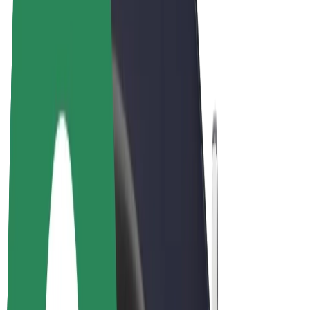
Bicis
Bolt Plus
Colabora con Bolt
Conductores
Ingresos de conductor/a
Repartidores
Ingresos de repartidor
Comercios de Bolt Food
Flotas
Franquicias
Empresa
Trabajá con nosotros