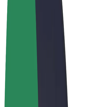
Términos y Condiciones
Privacidad
Cookies
© 2026 Bolt Technology OÜ
Productos
Viajes
Patinetes
Bolt Market
Bolt Food
Bolt Drive
Bolt para empresas