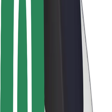
Seguridad para usuarios
Seguridad para conductores
Seguridad para patinetes
Safety Lab
Ciudades
Dónde estamos
Soluciones para las ciudades
Aeropuertos
Estaciones de carga de Bolt
Soporte
Para usuarios
Para conductores