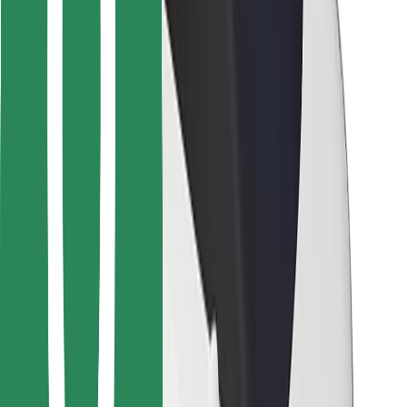
Para repartidores
Bolt Food
Para propietarios de flota
Para restaurantes
Bolt para empresas
Otros
Proveedores
Términos y Condiciones
Cookies
Seguridad
¡Conseguí un viaje en minutos!
Descargar la app de Bolt