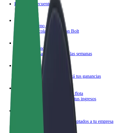
Preguntas frecuentes
Colaborar como conductor
Gana dinero colaborando con Bolt
Colaborar como repartidor
Repartí comida y cobrá todas las semanas
Añadir un restaurante o tienda
Llegá a más clientes y maximizá tus ganancias
Registrarse como propietario de flota
Añadí tu flota a Bolt y potenciá tus ingresos
Bolt para empresas
Productos y servicios de Bolt adaptados a tu empresa