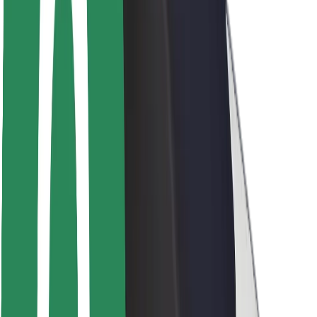
Seguridad para usuarios
Seguridad para conductores
Seguridad para patinetes
Safety Lab
Ciudades
Dónde estamos
Soluciones para las ciudades
Aeropuertos
Estaciones de carga de Bolt
Soporte
Para usuarios
Para conductores