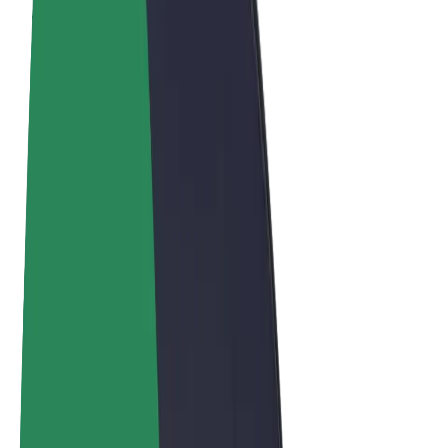
Términos y Condiciones
Privacidad
Cookies
© 2026 Bolt Technology OÜ
Productos
Viajes
Patinetes
Bolt Market
Bolt Food
Bolt Drive
Bolt para empresas