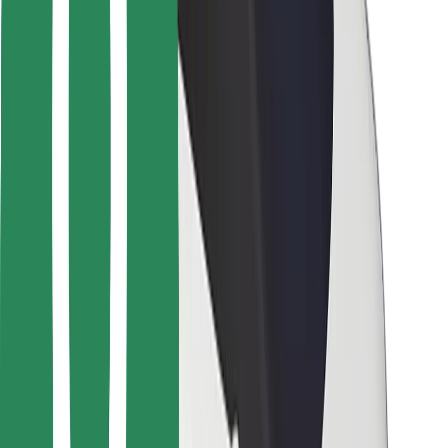
Para repartidores
Bolt Food
Para propietarios de flota
Para restaurantes
Bolt para empresas
Otros
Proveedores
Términos y Condiciones
Cookies
Seguridad
¡Conseguí un viaje en minutos!
Descargar la app de Bolt