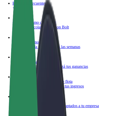
Preguntas frecuentes
Colaborar como conductor
Gana dinero colaborando con Bolt
Colaborar como repartidor
Repartí comida y cobrá todas las semanas
Añadir un restaurante o tienda
Llegá a más clientes y maximizá tus ganancias
Registrarse como propietario de flota
Añadí tu flota a Bolt y potenciá tus ingresos
Bolt para empresas
Productos y servicios de Bolt adaptados a tu empresa