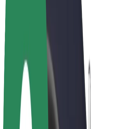
Bicis
Bolt Plus
Colabora con Bolt
Conductores
Ingresos de conductor/a
Repartidores
Ingresos de repartidor
Comercios de Bolt Food
Flotas
Franquicias
Empresa
Trabajá con nosotros