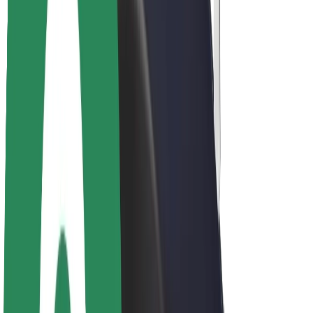
Acerca de Bolt
Sostenibilidad en Bolt
Project Zero
Blog
Sala de prensa
Directrices de la marca
Misión
Relación con inversores
Liderazgo
Marca
Medios
Fondo Urbano
Seguridad