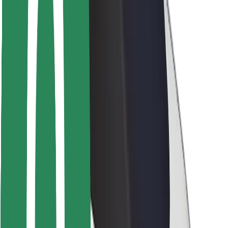
Seguridad para usuarios
Seguridad para conductores
Seguridad para patinetes
Safety Lab
Ciudades
Dónde estamos
Soluciones para las ciudades
Aeropuertos
Estaciones de carga de Bolt
Soporte
Para usuarios
Para conductores