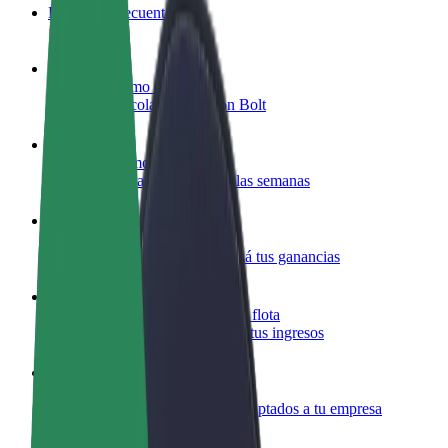
Preguntas frecuentes
Colaborar como conductor
Gana dinero colaborando con Bolt
Colaborar como repartidor
Repartí comida y cobrá todas las semanas
Añadir un restaurante o tienda
Llegá a más clientes y maximizá tus ganancias
Registrarse como propietario de flota
Añadí tu flota a Bolt y potenciá tus ingresos
Bolt para empresas
Productos y servicios de Bolt adaptados a tu empresa