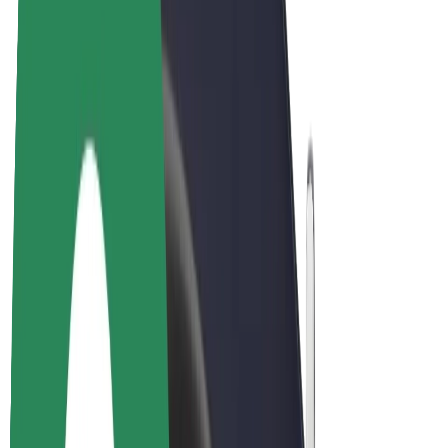
Bicis
Bolt Plus
Colabora con Bolt
Conductores
Ingresos de conductor/a
Repartidores
Ingresos de repartidor
Comercios de Bolt Food
Flotas
Franquicias
Empresa
Trabajá con nosotros