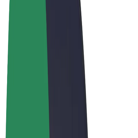
Términos y Condiciones
Privacidad
Cookies
© 2026 Bolt Technology OÜ
Productos
Viajes
Patinetes
Bolt Market
Bolt Food
Bolt Drive
Bolt para empresas