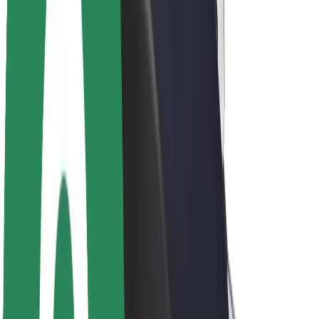
Acerca de Bolt
Sostenibilidad en Bolt
Project Zero
Blog
Sala de prensa
Directrices de la marca
Misión
Relación con inversores
Liderazgo
Marca
Medios
Fondo Urbano
Seguridad