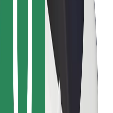
Para repartidores
Bolt Food
Para propietarios de flota
Para restaurantes
Bolt para empresas
Otros
Proveedores
Términos y Condiciones
Cookies
Seguridad
¡Conseguí un viaje en minutos!
Descargar la app de Bolt