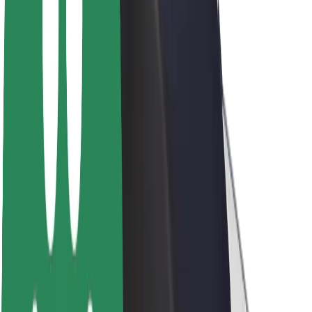
Acerca de Bolt
Sostenibilidad en Bolt
Project Zero
Blog
Sala de prensa
Directrices de la marca
Misión
Relación con inversores
Liderazgo
Marca
Medios
Fondo Urbano
Seguridad