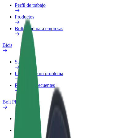
Perfil de trabajo
Productos
Bolt Food para empresas
Bicis
Safety Lab
Informar de un problema
Preguntas frecuentes
Bolt Plus
Beneficios
Cómo unirse