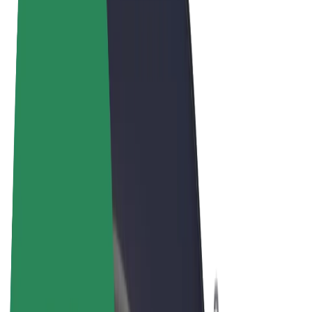
Términos y Condiciones
Privacidad
Cookies
© 2026 Bolt Technology OÜ
Productos
Viajes
Patinetes
Bolt Market
Bolt Food
Bolt Drive
Bolt para empresas