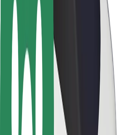
Seguridad para usuarios
Seguridad para conductores
Seguridad para patinetes
Safety Lab
Ciudades
Dónde estamos
Soluciones para las ciudades
Aeropuertos
Estaciones de carga de Bolt
Soporte
Para usuarios
Para conductores