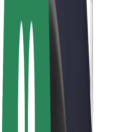
Bicis
Bolt Plus
Colabora con Bolt
Conductores
Ingresos de conductor/a
Repartidores
Ingresos de repartidor
Comercios de Bolt Food
Flotas
Franquicias
Empresa
Trabajá con nosotros