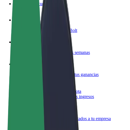
Preguntas frecuentes
Colaborar como conductor
Gana dinero colaborando con Bolt
Colaborar como repartidor
Repartí comida y cobrá todas las semanas
Añadir un restaurante o tienda
Llegá a más clientes y maximizá tus ganancias
Registrarse como propietario de flota
Añadí tu flota a Bolt y potenciá tus ingresos
Bolt para empresas
Productos y servicios de Bolt adaptados a tu empresa