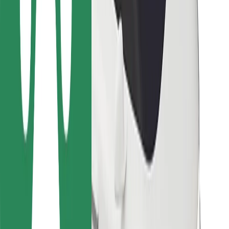
Para repartidores
Bolt Food
Para propietarios de flota
Para restaurantes
Bolt para empresas
Otros
Proveedores
Términos y Condiciones
Cookies
Seguridad
¡Conseguí un viaje en minutos!
Descargar la app de Bolt