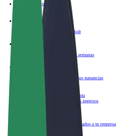
Preguntas frecuentes
Colaborar como conductor
Gana dinero colaborando con Bolt
Colaborar como repartidor
Repartí comida y cobrá todas las semanas
Añadir un restaurante o tienda
Llegá a más clientes y maximizá tus ganancias
Registrarse como propietario de flota
Añadí tu flota a Bolt y potenciá tus ingresos
Bolt para empresas
Productos y servicios de Bolt adaptados a tu empresa