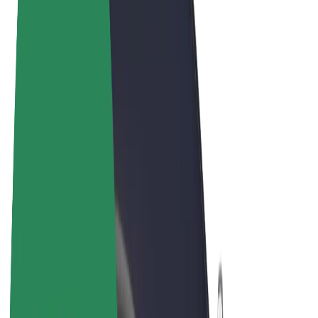
Términos y Condiciones
Privacidad
Cookies
© 2026 Bolt Technology OÜ
Productos
Viajes
Patinetes
Bolt Market
Bolt Food
Bolt Drive
Bolt para empresas