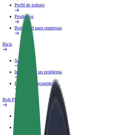
Perfil de trabajo
Productos
Bolt Food para empresas
Bicis
Safety Lab
Informar de un problema
Preguntas frecuentes
Bolt Plus
Beneficios
Cómo unirse