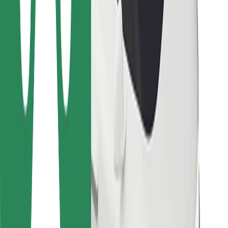
Para repartidores
Bolt Food
Para propietarios de flota
Para restaurantes
Bolt para empresas
Otros
Proveedores
Términos y Condiciones
Cookies
Seguridad
¡Conseguí un viaje en minutos!
Descargar la app de Bolt