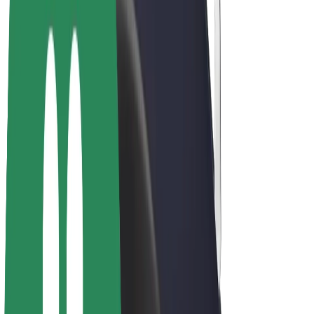
Bicis
Bolt Plus
Colabora con Bolt
Conductores
Ingresos de conductor/a
Repartidores
Ingresos de repartidor
Comercios de Bolt Food
Flotas
Franquicias
Empresa
Trabajá con nosotros