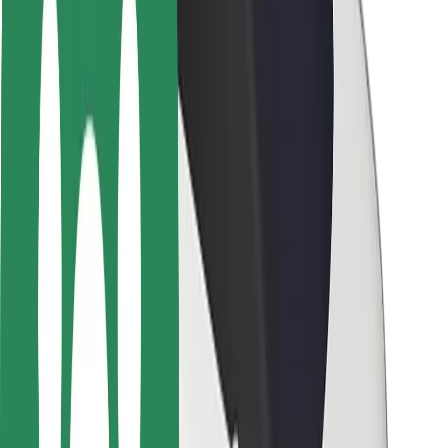
Seguridad para usuarios
Seguridad para conductores
Seguridad para patinetes
Safety Lab
Ciudades
Dónde estamos
Soluciones para las ciudades
Aeropuertos
Estaciones de carga de Bolt
Soporte
Para usuarios
Para conductores