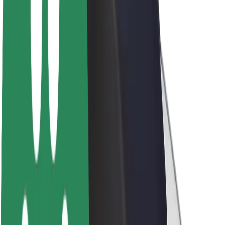
Acerca de Bolt
Sostenibilidad en Bolt
Project Zero
Blog
Sala de prensa
Directrices de la marca
Misión
Relación con inversores
Liderazgo
Marca
Medios
Fondo Urbano
Seguridad