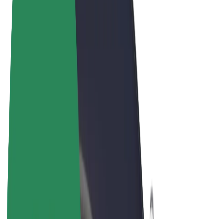
Términos y Condiciones
Privacidad
Cookies
© 2026 Bolt Technology OÜ
Productos
Viajes
Patinetes
Bolt Market
Bolt Food
Bolt Drive
Bolt para empresas