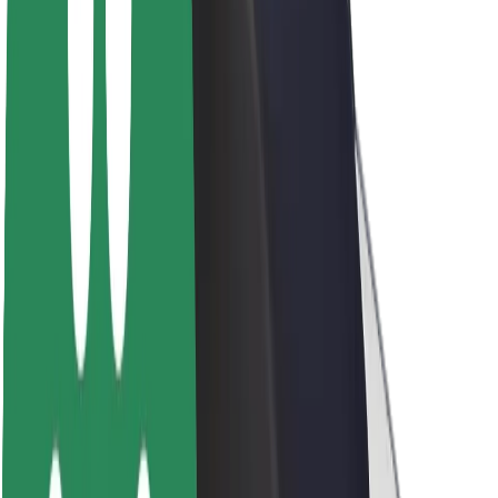
Acerca de Bolt
Sostenibilidad en Bolt
Project Zero
Blog
Sala de prensa
Directrices de la marca
Misión
Relación con inversores
Liderazgo
Marca
Medios
Fondo Urbano
Seguridad