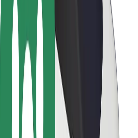
Seguridad para usuarios
Seguridad para conductores
Seguridad para patinetes
Safety Lab
Ciudades
Dónde estamos
Soluciones para las ciudades
Aeropuertos
Estaciones de carga de Bolt
Soporte
Para usuarios
Para conductores