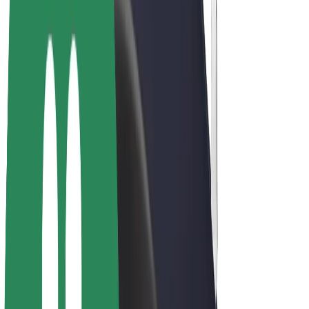
Bicis
Bolt Plus
Colabora con Bolt
Conductores
Ingresos de conductor/a
Repartidores
Ingresos de repartidor
Comercios de Bolt Food
Flotas
Franquicias
Empresa
Trabajá con nosotros