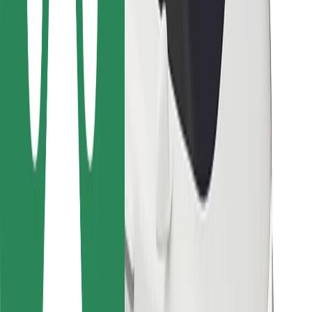
Para repartidores
Bolt Food
Para propietarios de flota
Para restaurantes
Bolt para empresas
Otros
Proveedores
Términos y Condiciones
Cookies
Seguridad
¡Conseguí un viaje en minutos!
Descargar la app de Bolt