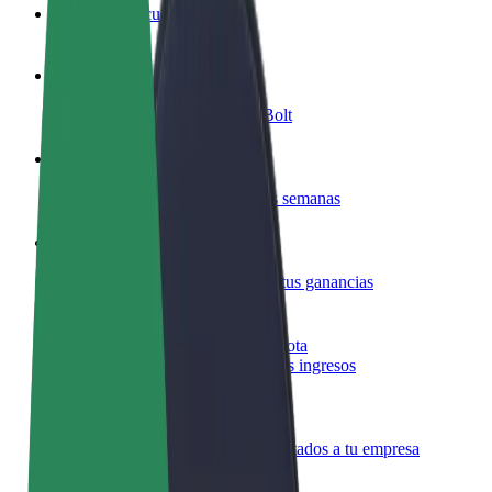
Preguntas frecuentes
Colaborar como conductor
Gana dinero colaborando con Bolt
Colaborar como repartidor
Repartí comida y cobrá todas las semanas
Añadir un restaurante o tienda
Llegá a más clientes y maximizá tus ganancias
Registrarse como propietario de flota
Añadí tu flota a Bolt y potenciá tus ingresos
Bolt para empresas
Productos y servicios de Bolt adaptados a tu empresa