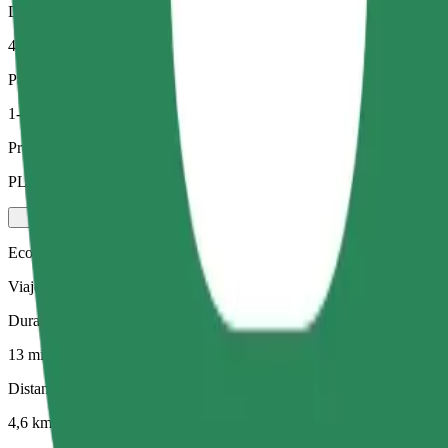
Distancia estimada
4,6 km
Pasajeros
1-4
Precio estimado
PLN 24,60
Ecológico
Viajes eficientes en vehículos híbridos y eléctricos
Duración estimada del viaje
13 min
Distancia estimada
4,6 km