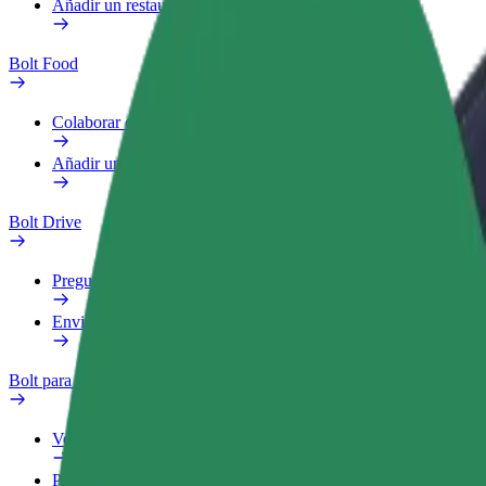
Añadir un restaurante o tienda
Bolt Food
Colaborar como repartidor
Añadir un restaurante o tienda
Bolt Drive
Preguntas frecuentes
Enviar aviso sobre un vehículo
Bolt para empresas
Ventajas
Perfil de trabajo