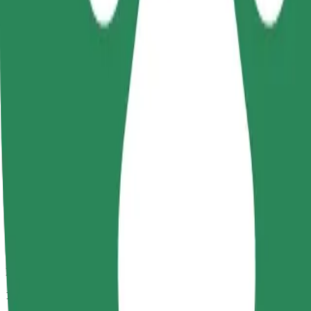
Duración estimada del viaje
13 min
Distancia estimada
4,6 km
Pasajeros
1-4
Precio estimado
PLN 7,20
Comfort
Viajes en coches con más espacio para equipaje y para estirar las pier
Duración estimada del viaje
13 min