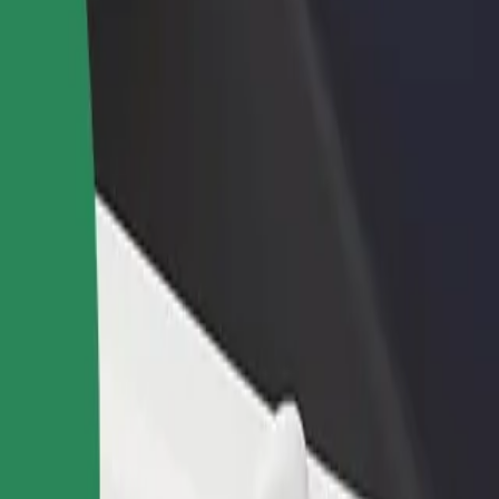
adir un restaurante o tienda
Registrarse como propietario de
B
egá a más clientes y maximizá tus
flota
P
nancias
Añadí tu flota a Bolt y potenciá tus
t
ingresos
 nuestros servicios y encontrá la opción perfecta para tu viaje.
Descargá la app de Bolt