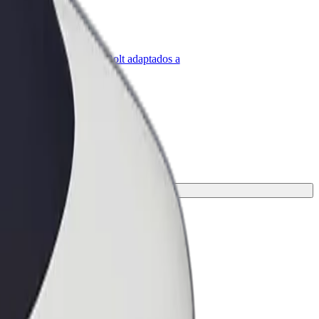
olt para empresas
roductos y servicios de Bolt adaptados a
u empresa