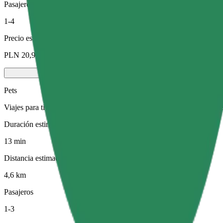
Pasajeros
1-4
Precio estimado
PLN 20,90
Pets
Viajes para ti y tu mascota. Los perros deben llevar bozal, los animal
Duración estimada del viaje
13 min
Distancia estimada
4,6 km
Pasajeros
1-3