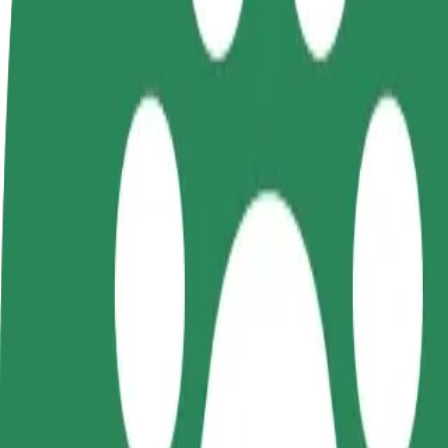
Colaborar como conductor
Colaborar como repartidor
Añ
Gana dinero colaborando
Repartí comida y cobrá todas las
Ll
con Bolt
semanas
ga
Cómo ir de Plac Wolności a Pasaż Łódzki
¿Buscás la mejor forma de ir de Plac Wolności a Pasaż Łódzki? Explorá
Origen
Plac Wolności
Destino
Pasaż Łódzki
Comodidad y confort a un botón de distancia
Bolt
Viajes fiables en coches estándar de tamaño medio.