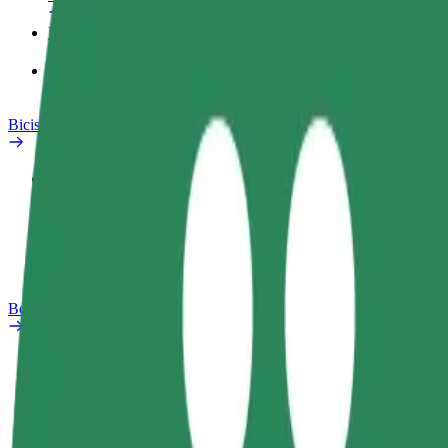
Productos
Bolt Food para empresas
Bicis
Safety Lab
Informar de un problema
Preguntas frecuentes
Bolt Plus
Beneficios
Cómo unirse
Preguntas frecuentes