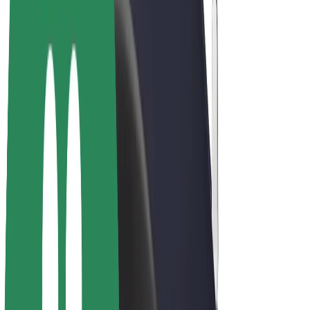
Bolt Plus
Colabora con Bolt
Conductores
Ingresos de conductor/a
Repartidores
Ingresos de repartidor
Comercios de Bolt Food
Flotas
Franquicias
Empresa
Trabajá con nosotros
Acerca de Bolt