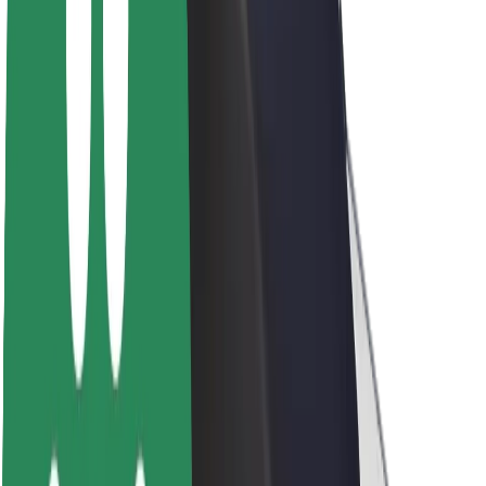
Sostenibilidad en Bolt
Project Zero
Blog
Sala de prensa
Directrices de la marca
Misión
Relación con inversores
Liderazgo
Marca
Medios
Fondo Urbano
Seguridad
Seguridad para usuarios