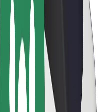
Seguridad para conductores
Seguridad para patinetes
Safety Lab
Ciudades
Dónde estamos
Soluciones para las ciudades
Aeropuertos
Estaciones de carga de Bolt
Soporte
Para usuarios
Para conductores
Para repartidores