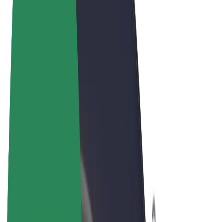
Términos y Condiciones
Privacidad
Cookies
© 2026 Bolt Technology OÜ
Productos
Viajes
Patinetes
Bolt Market
Bolt Food
Bolt Drive
Bolt para empresas
Bicis