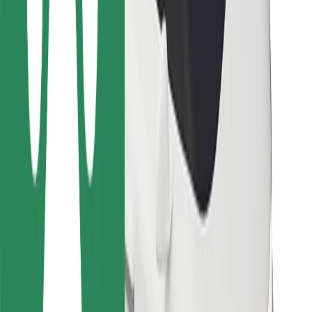
Bolt Food
Para propietarios de flota
Para restaurantes
Bolt para empresas
Otros
Proveedores
Términos y Condiciones
Cookies
Seguridad
¡Conseguí un viaje en minutos!
Descargar la app de Bolt
Encontrá tu comida favorita