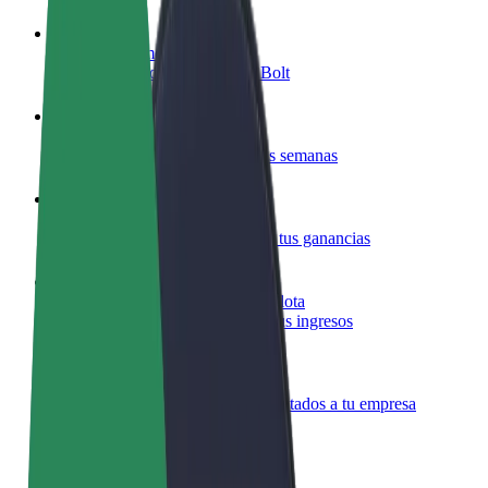
Colaborar como conductor
Gana dinero colaborando con Bolt
Colaborar como repartidor
Repartí comida y cobrá todas las semanas
Añadir un restaurante o tienda
Llegá a más clientes y maximizá tus ganancias
Registrarse como propietario de flota
Añadí tu flota a Bolt y potenciá tus ingresos
Bolt para empresas
Productos y servicios de Bolt adaptados a tu empresa