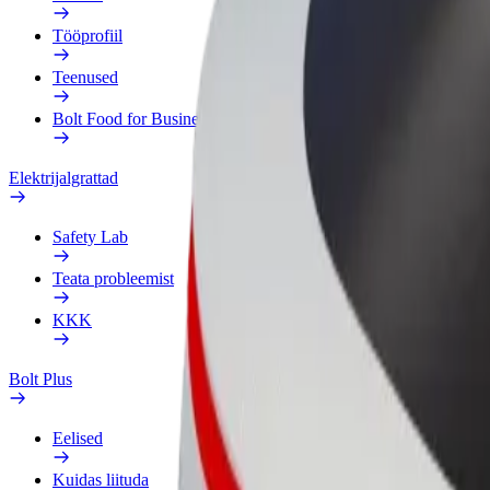
Tööprofiil
Teenused
Bolt Food for Business
Elektrijalgrattad
Safety Lab
Teata probleemist
KKK
Bolt Plus
Eelised
Kuidas liituda