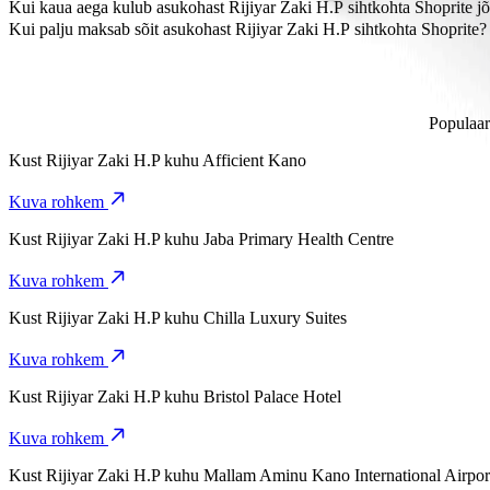
Shoprite asub ligikaudu 10,9 km kaugusel kohast Rijiyar Zaki H.P.
Kui kaua aega kulub asukohast Rijiyar Zaki H.P sihtkohta Shoprite 
Sõidukategooriat Keke kasutades kulub asukohast Rijiyar Zaki H.P s
Kui palju maksab sõit asukohast Rijiyar Zaki H.P sihtkohta Shoprite?
Sõidukategooriat Keke kasutades maksab sõit asukohast Rijiyar Za
Populaar
Kust
Rijiyar Zaki H.P
kuhu
Afficient Kano
Kuva rohkem
Kust
Rijiyar Zaki H.P
kuhu
Jaba Primary Health Centre
Kuva rohkem
Kust
Rijiyar Zaki H.P
kuhu
Chilla Luxury Suites
Kuva rohkem
Kust
Rijiyar Zaki H.P
kuhu
Bristol Palace Hotel
Kuva rohkem
Kust
Rijiyar Zaki H.P
kuhu
Mallam Aminu Kano International Airpor