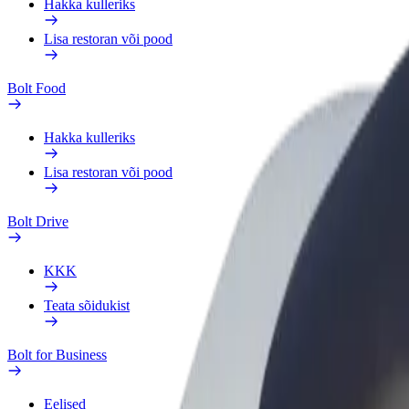
Hakka kulleriks
Lisa restoran või pood
Bolt Food
Hakka kulleriks
Lisa restoran või pood
Bolt Drive
KKK
Teata sõidukist
Bolt for Business
Eelised