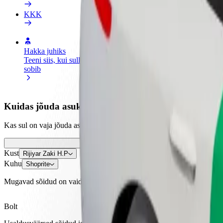
KKK
Hakka juhiks
Hakka kulleriks
Lisa
Teeni siis, kui sulle
Toimeta tellimused kohale ja teeni
Leia
sobib
lisaraha
müü
Kuidas jõuda asukohast Rijiyar Zaki H.P sihtkohta S
Kas sul on vaja jõuda asukohast Rijiyar Zaki H.P sihtkohta Shoprite?
Kust
Rijiyar Zaki H.P
Kuhu
Shoprite
Mugavad sõidud on vaid mõne nupuvajutuse kaugusel!
Bolt