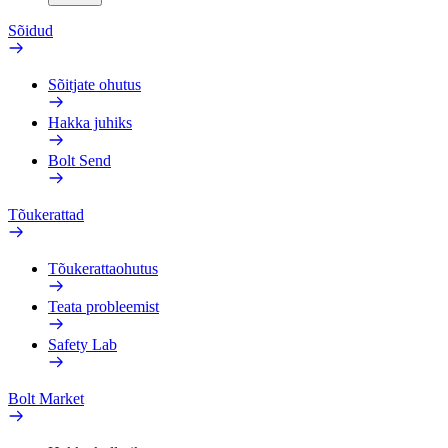
Sõidud
Sõitjate ohutus
Hakka juhiks
Bolt Send
Tõukerattad
Tõukerattaohutus
Teata probleemist
Safety Lab
Bolt Market