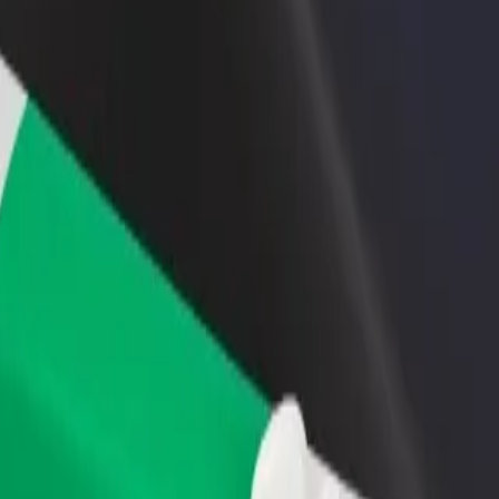
 restoran või pood
Liitu sõidukipargi omanikuna
 rohkem kliente ja suurenda
Lisa oma sõidukipark Bolti platvormile ja
ki
sissetulekut
hoprite
 Tutvu meie teenustega ja leia endale sobivaim lahendus.
Laadi rakendus alla