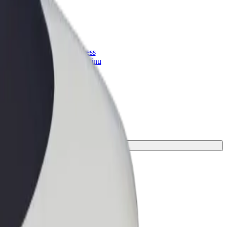
Bolt for Business
 suurenda
Bolti teenused sinu
ettevõttele