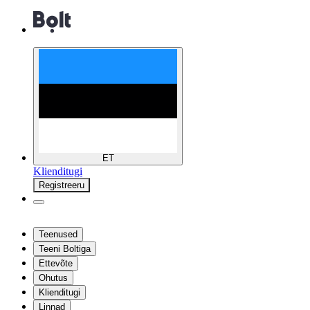
ET
Klienditugi
Registreeru
Teenused
Teeni Boltiga
Ettevõte
Ohutus
Klienditugi
Linnad