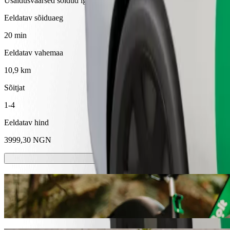
Usaldusväärsed sõidud igapäevaste keskmise suurusega autodega.
Eeldatav sõiduaeg
20 min
Eeldatav vahemaa
10,9 km
Sõitjat
1-4
Eeldatav hind
3999,30 NGN
Elektrilised tõuke- ja jalgrattad
Sõida linnas Kano elektritõukerattaste ja -jalgratastega
Laadi alla Bolti rakendus