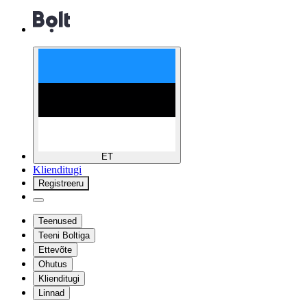
ET
Klienditugi
Registreeru
Teenused
Teeni Boltiga
Ettevõte
Ohutus
Klienditugi
Linnad