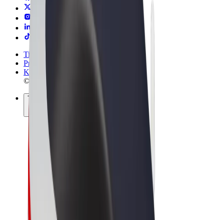
Tingimused
Privaatsus
Küpsised
© 2026 Bolt Technology OÜ
Teenused
Sõidud
Tõukerattad
Bolt Market
Bolt Food
Bolt Drive
Bolt for Business