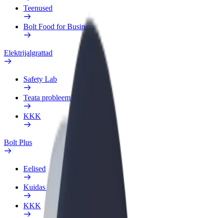
Teenused
Bolt Food for Business
Elektrijalgrattad
Safety Lab
Teata probleemist
KKK
Bolt Plus
Eelised
Kuidas liituda
KKK