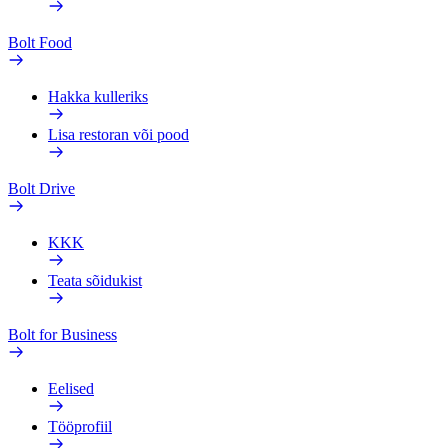
Bolt Food
Hakka kulleriks
Lisa restoran või pood
Bolt Drive
KKK
Teata sõidukist
Bolt for Business
Eelised
Tööprofiil