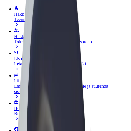
Hakka juhiks
Teeni siis, kui sulle sobib
Hakka kulleriks
Toimeta tellimused kohale ja teeni lisaraha
Lisa restoran või pood
Leia rohkem kliente ja suurenda müüki
Liitu sõidukipargi omanikuna
Lisa oma sõidukipark Bolti platvormile ja suurenda
sissetulekut
Bolt for Business
Bolti teenused sinu ettevõttele