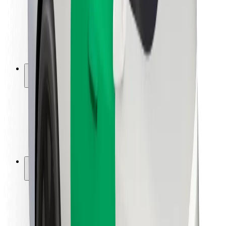
Sõitjate ohutus
Juhtide ohutus
Tõukerattaohutus
Safety Lab
Linnad
Asukohad
Lahendused linnadele
Lennujaamad
Bolti laadimisdokid
Klienditugi
Sõitjatele
Juhtidele
Kulleritele