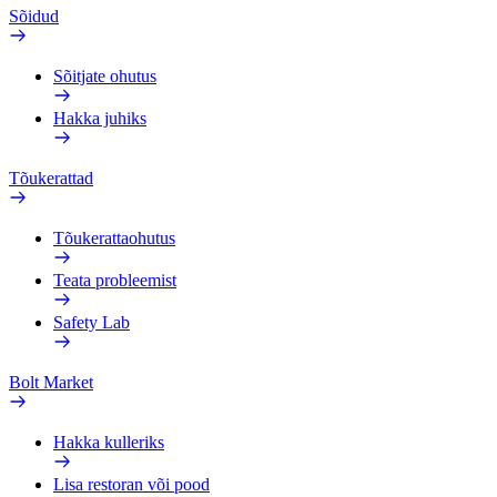
Sõidud
Sõitjate ohutus
Hakka juhiks
Tõukerattad
Tõukerattaohutus
Teata probleemist
Safety Lab
Bolt Market
Hakka kulleriks
Lisa restoran või pood