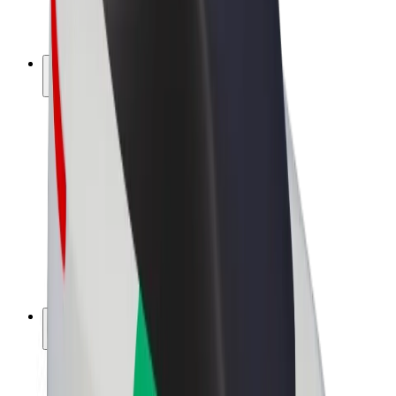
Elektrijalgrattad
Bolt Plus
Teeni Boltiga
Juhid
Juhi sissetulek
Kullerid
Kulleri sissetulek
Bolt Food restoranidele ja poodidele
Sõidukipargid
Frantsiisid
Ettevõte
Töövõimalused
Boltist lähemalt