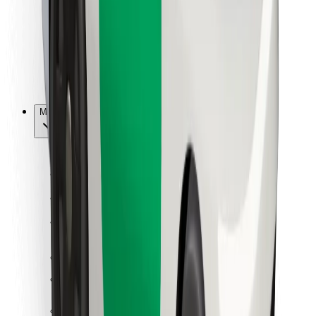
Bolt Food
Sõidukiparkidele
Restoranidele
Bolt for Business
Muu
Tarnijad
Tingimused
Küpsised
Turvalisus
Telli auto minutitega!
Laadi alla Bolti rakendus
Leia oma lemmiktoidud!