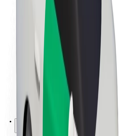
Bolt ja kestlikkus
Nullprojekt
Blogi
Uudised
Kaubamärgi suunised
Missioon
Investorsuhted
Juhtkond
Bränd
Meedia
Urban Fund
Ohutus