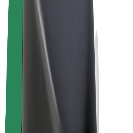
Ehdot
Yksityisyys
Evästeet
© 2026 Bolt Technology OÜ
Tuotteet
Kyydit
Sähköpotkulaudat
Bolt-kauppa
Bolt Food
Bolt Drive
Bolt for Business
Sähköpyörät