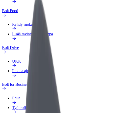
Bolt Food
Ryhdy ruokalähetiksi
Lisää ravintola tai kauppa
Bolt Drive
UKK
Ilmoita ajoneuvosta
Bolt for Business
Edut
Työprofiili