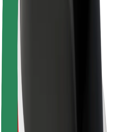
Kestävä kehitys Boltilla
Project Zero
Blogi
Uutishuone
Brändiohjeistus
Missio
Sijoittajasuhteet
Johto
Brändi
Media
Urban Fund
Turvallisuus
Matkustajan turvallisuus