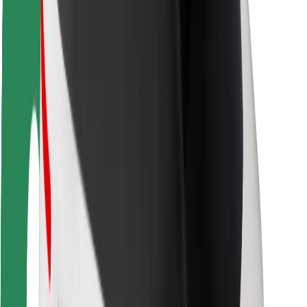
Kuljettajan turvallisuus
Potkulautojen turvallisuus
Turvallisuus Lab
Kaupungit
Sijainnit
Kaupunkiratkaisut
Lentokentät
Boltin lataustelineet
Tuki
Matkustajille
Kuljettajille
Ruokaläheteille