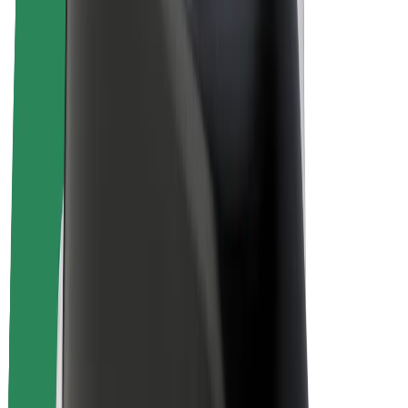
Bolt Plus
Tienaa Boltilla
Kuljettajat
Kuljettajan ansiot
Ruokalähetit
Lähetin ansiot
Bolt Food -kauppiaat
Fleeteille
Franchiset
Yritys
Työpaikat
Lisätietoja Boltista