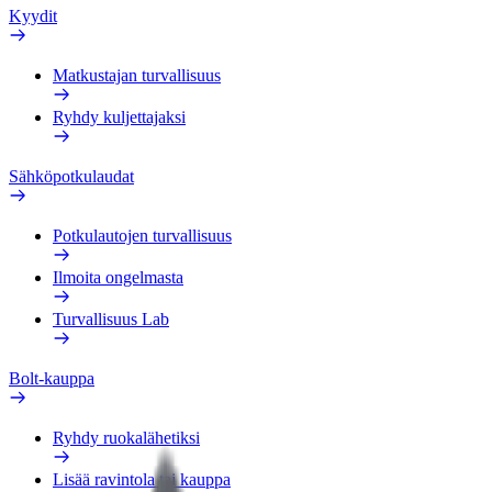
Kyydit
Matkustajan turvallisuus
Ryhdy kuljettajaksi
Sähköpotkulaudat
Potkulautojen turvallisuus
Ilmoita ongelmasta
Turvallisuus Lab
Bolt-kauppa
Ryhdy ruokalähetiksi
Lisää ravintola tai kauppa