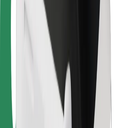
Bolt Food
Fleet Ownereille
Ravintoloille
Bolt for Business
Jotain muuta
Tavarantoimittajille
Ehdot
Evästeet
Turvallisuus
Hanki kyyti hetkessä!
Lataa Bolt-sovellus
Löydä lempiruokasi!