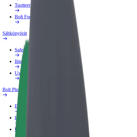
Tuotteet
Bolt Food yrityksille
Sähköpyörät
Safety Lab
Ilmoita ongelmasta
Usein kysytyt kysymykset
Bolt Plus
Edut
Liittymisohjeet
Usein kysytyt kysymykset