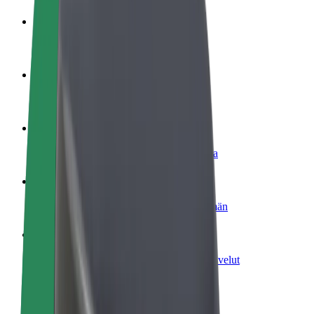
Ryhdy kuljettajaksi
Ansaitse omilla ehdoillasi
Ryhdy ruokalähetiksi
Kuljeta ruokaa ja ansaitse viikoittain
Lisää ravintola tai kauppa
Tavoita lisää asiakkaita ja kasvata ansioita
Rekisteröidy fleet-omistajaksi
Lisää autokantasi Boltiin ja tienaa enemmän
Bolt for Business
Yrityksellesi skaalatut Bolt-tuotteet ja -palvelut