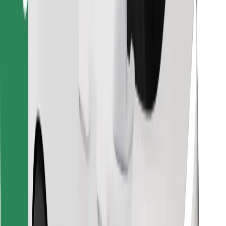
Lataa Bolt Food -sovellus