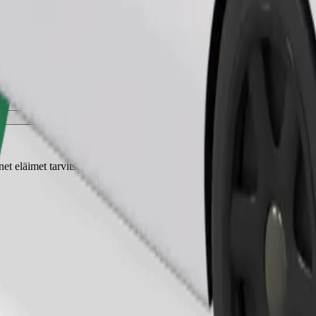
Tilaa kyyti
t eläimet tarvitsevat kuljetuskopan ja istuimet on suojattava peitolla tai