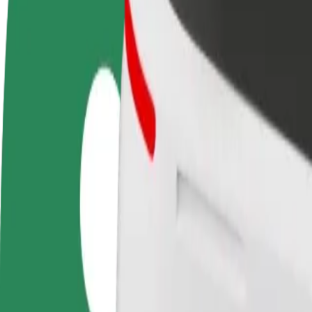
Usein kysytyt kysymykset
Ryhdy kuljettajaksi
Ryhdy ruokalähetiksi
Lisää ra
Ansaitse omilla
Kuljeta ruokaa ja ansaitse
Tavoita l
ehdoillasi
viikoittain
ansioita
Miten päästä paikasta McDonald's - Wyszyńskiego 
Etsitkö parasta tapaa päästä paikasta McDonald's - Wyszyńskiego ko
Noutopaikka
McDonald's - Wyszyńskiego
Määränpää
Auchan Hetmańska
Mukavuutta vain muutaman napautuksen päässä!
Bolt