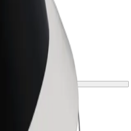
t for Business
tyksellesi skaalatut Bolt-tuotteet ja -
velut
n vaihtoehto matkaasi varten.