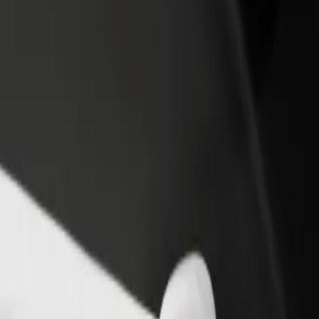
vintola tai kauppa
Rekisteröidy fleet-omistajaksi
Bol
isää asiakkaita ja kasvata
Lisää autokantasi Boltiin ja tienaa
Yri
enemmän
pal
kohteeseen Auchan Hetmańska
hteeseen Auchan Hetmańska? Tutustu palveluihimme ja löydä täydelline
Lataa sovellus