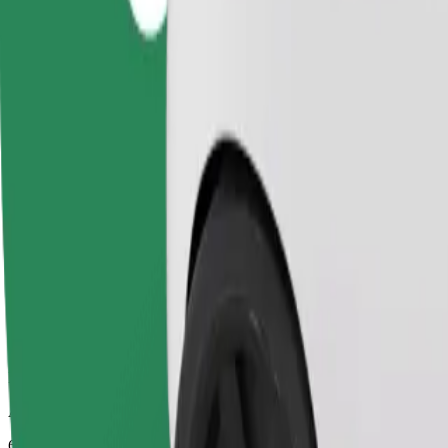
Luotettavat kyydit arkisilla keskikokoisilla autoilla.
Arvioitu matka-aika
6 min
Arvioitu etäisyys
2,3 km
Matkustajat
1-4
Arvioitu hinta
10,60 PLN
Comfort
Isommat autot, enemmän jalka- ja tavaratilaa.
Arvioitu matka-aika
6 min