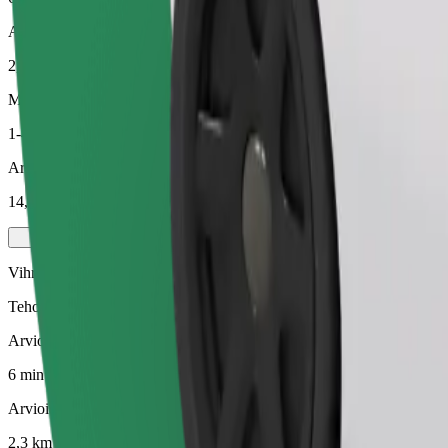
Arvioitu etäisyys
2,3 km
Matkustajat
1-4
Arvioitu hinta
14,00 PLN
Vihreä
Tehokkaat kyydit hybridi- ja sähköautoilla
Arvioitu matka-aika
6 min
Arvioitu etäisyys
2,3 km