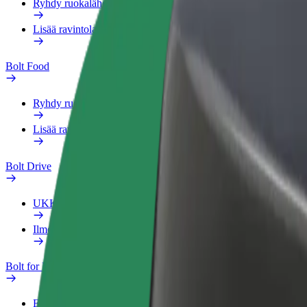
Ryhdy ruokalähetiksi
Lisää ravintola tai kauppa
Bolt Food
Ryhdy ruokalähetiksi
Lisää ravintola tai kauppa
Bolt Drive
UKK
Ilmoita ajoneuvosta
Bolt for Business
Edut