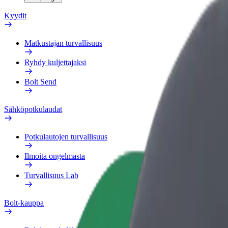
Kyydit
Matkustajan turvallisuus
Ryhdy kuljettajaksi
Bolt Send
Sähköpotkulaudat
Potkulautojen turvallisuus
Ilmoita ongelmasta
Turvallisuus Lab
Bolt-kauppa