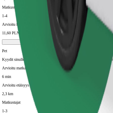
Matkustajat
1-4
Arvioitu hinta
11,60 PLN
Pet
Kyydit sinulle ja lemmikillesi. Koirien on käytettävä kuonokoppa, piene
Arvioitu matka-aika
6 min
Arvioitu etäisyys
2,3 km
Matkustajat
1-3