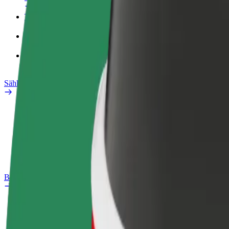
Työprofiili
Tuotteet
Bolt Food yrityksille
Sähköpyörät
Safety Lab
Ilmoita ongelmasta
Usein kysytyt kysymykset
Bolt Plus
Edut
Liittymisohjeet