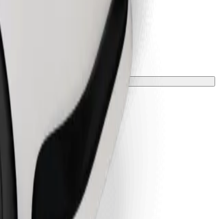
 tyynyllä.