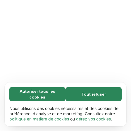
Autoriser tous les
Tout refuser
Nécessaires (65)
cookies
Les cookies nécessaires contribuent à rendre
En savoir plus
notre site web utilisable en activant des
Nous utilisons des cookies nécessaires et des cookies de
fonctions de base comme la navigation de
préférence, d'analyse et de marketing. Consultez notre
Préférences (17)
politique en matière de cookies
ou
gérez vos cookies
.
page. Le site web ne peut pas fonctionner
Les cookies de préférences permettent à notre
En savoir plus
correctement sans ces cookies.
En savoir plus
site web de retenir des informations qui