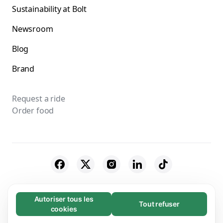
Sustainability at Bolt
Newsroom
Blog
Brand
Request a ride
Order food
© 2026 Bolt Technology OÜ
Autoriser tous les
Tout refuser
Nécessaires (65)
cookies
Suppliers
Terms & Conditions
Privacy
Les cookies nécessaires contribuent à rendre
En savoir plus