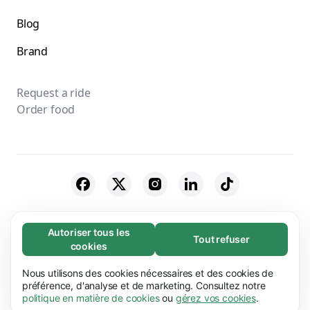
Blog
Brand
Request a ride
Order food
© 2026 Bolt Technology OÜ
Autoriser tous les
Tout refuser
Nécessaires (65)
cookies
Suppliers
Terms & Conditions
Privacy
Les cookies nécessaires contribuent à rendre
En savoir plus
notre site web utilisable en activant des
Nous utilisons des cookies nécessaires et des cookies de
Cookies
Security
fonctions de base comme la navigation de page.
préférence, d'analyse et de marketing. Consultez notre
Préférences (17)
politique en matière de cookies
ou
gérez vos cookies
.
Le site web ne peut pas fonctionner