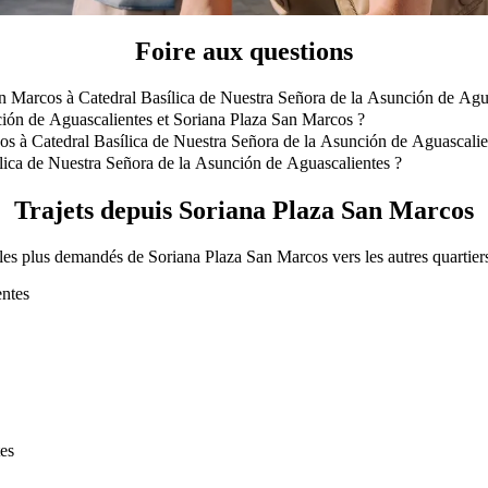
Foire aux questions
an Marcos à Catedral Basílica de Nuestra Señora de la Asunción de Agu
os à Catedral Basílica de Nuestra Señora de la Asunción de Aguascali
ción de Aguascalientes et Soriana Plaza San Marcos ?
s est à environ 3,5 km de Soriana Plaza San Marcos.
os à Catedral Basílica de Nuestra Señora de la Asunción de Aguascalie
 Catedral Basílica de Nuestra Señora de la Asunción de Aguascalientes 
lica de Nuestra Señora de la Asunción de Aguascalientes ?
de Nuestra Señora de la Asunción de Aguascalientes avec Taxi Clasico 
Trajets depuis Soriana Plaza San Marcos
s les plus demandés de Soriana Plaza San Marcos vers les autres quartier
ntes
tes