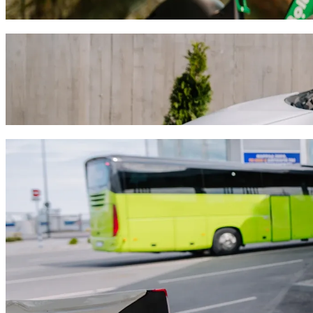
Télécharger l'appli Bolt
Déplacez-vous de Soriana Plaza San Marcos
transport avec chauffeur Bolt
Nous vous recommandons de choisir le transport avec chauffeur Bolt si
prendra environ 9 min et coûtera environ 40,00 $MX MXN. Quel que so
Télécharger l'appli Bolt
Services Bolt pour vous déplacer de Soria
Aguascalientes
Beaucoup de bagages ? Réservez nos Vans pouvant accueillir jusq
Besoin d'arriver avec élégance ? Essayez les voitures premium de 
Vous voyagez avec des enfants ? Commandez un trajet pratique dan
Votre animal de compagnie vous accompagne ? Essayez nos trajet
Besoin d'assistance supplémentaire ? Les véhicules de notre catég
Des trajets abordables ? Profitez de voitures compactes à petits p