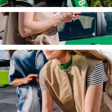
 à Catedral Basílica de Nuestra Señora de 
 vous recherchez le meilleur prix pour aller à Catedral Basílica de Nue
it votre besoin, nous trouverons le véhicule idéal pour vous.
na Plaza San Marcos à Catedral Basílica de 
u'à 6 personnes.
Bolt.
s une voiture équipée d'un siège enfant.
s acceptant les animaux.
orie Assistance sont accessibles aux fauteuils roulants (WAV).
rix avec la catégorie Economy.