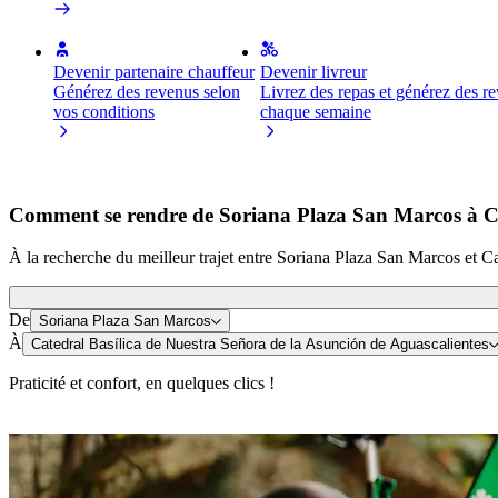
Devenir partenaire chauffeur
Devenir livreur
Générez des revenus selon
Livrez des repas et générez des r
vos conditions
chaque semaine
Comment se rendre de Soriana Plaza San Marcos à Cat
À la recherche du meilleur trajet entre Soriana Plaza San Marcos et C
De
Soriana Plaza San Marcos
À
Catedral Basílica de Nuestra Señora de la Asunción de Aguascalientes
Praticité et confort, en quelques clics !
Trottinette ou vélo électrique
Déplacez-vous à Aguascalientes à trottinette ou à vélo électrique