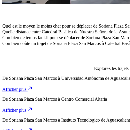
Télécharger l'appli Bolt
Quel est le moyen le moins cher pour se déplacer de Soriana Plaza S
La façon la plus abordable de se déplacer de Soriana Plaza San Marc
Quelle distance entre Catedral Basílica de Nuestra Señora de la Asun
Catedral Basílica de Nuestra Señora de la Asunción de Aguascaliente
Combien de temps faut-il pour se déplacer de Soriana Plaza San Marc
Il faut environ 9 min pour se déplacer de Soriana Plaza San Marcos à
Combien coûte un trajet de Soriana Plaza San Marcos à Catedral Basí
Le coût du trajet de Soriana Plaza San Marcos à Catedral Basílica 
Explorez les trajet
De
Soriana Plaza San Marcos
à
Universidad Autónoma de Aguascalie
Afficher plus
De
Soriana Plaza San Marcos
à
Centro Comercial Altaria
Afficher plus
De
Soriana Plaza San Marcos
à
Instituto Tecnologico de Aguascalien