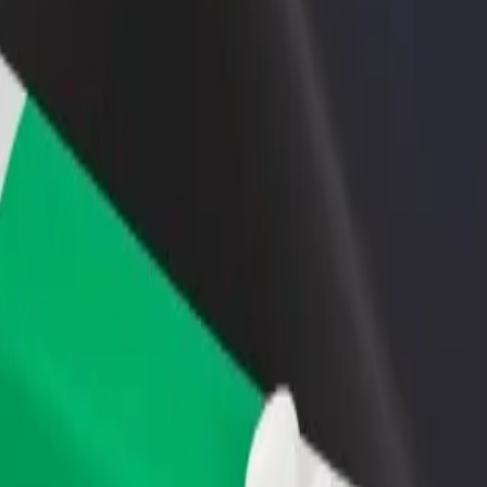
Ajouter un restaurant ou un
Inscrivez-vous en tant que pro
evenus
magasin
de flotte
Atteignez plus de clients et
Ajoutez votre flotte sur Bolt e
augmentez vos revenus
augmentez vos revenus
ry Apartment
y Apartment ? Explorez nos services et trouvez celui qui vous convient
Télécharger l'appli