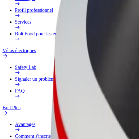
Profil professionnel
Services
Bolt Food pour les entreprises
Vélos électriques
Safety Lab
Signaler un problème
FAQ
Bolt Plus
Avantages
Comment s'inscrire