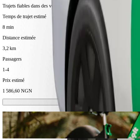
Trajets fiables dans des voitures classiques de taille moyenne.
Temps de trajet estimé
8 min
Distance estimée
3,2 km
Passagers
1-4
Prix estimé
1 586,60 NGN
Trottinette ou vélo électrique
Déplacez-vous à Calabre à trottinette ou à vélo électrique
Télécharger l'appli Bolt