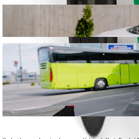
Déplacez-vous de Hogis Royale à De Vast L
Nous vous recommandons de choisir le transport avec chauffeur Bolt si
1 586,60 NGN NGN. Quel que soit votre besoin, nous trouverons le v
Télécharger l'appli Bolt
Services Bolt pour vous déplacer de Hogi
Beaucoup de bagages ? Réservez nos Vans pouvant accueillir jusq
Besoin d'arriver avec élégance ? Essayez les voitures premium de 
Vous voyagez avec des enfants ? Commandez un trajet pratique dan
Votre animal de compagnie vous accompagne ? Essayez nos trajet
Besoin d'assistance supplémentaire ? Les véhicules de notre catég
Des trajets abordables ? Profitez de voitures compactes à petits p
Télécharger l'appli Bolt