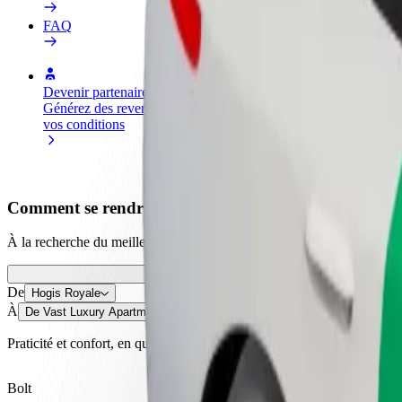
FAQ
Devenir partenaire chauffeur
Devenir livreur
Générez des revenus selon
Livrez des repas et générez des r
vos conditions
chaque semaine
Comment se rendre de Hogis Royale à De Vast Luxu
À la recherche du meilleur trajet entre Hogis Royale et De Vast Luxur
De
Hogis Royale
À
De Vast Luxury Apartment
Praticité et confort, en quelques clics !
Bolt