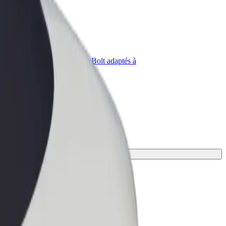
priétaire
Bolt for Business
Produits et services Bolt adaptés à
t
votre entreprise
 le mieux.