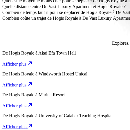
Quel est le moyen le moins cher pour se déplacer de Hogis Royale à
La façon la plus abordable de se déplacer de Hogis Royale à De Va
Quelle distance entre De Vast Luxury Apartment et Hogis Royale ?
De Vast Luxury Apartment est à environ 3,2 km de Hogis Royale.
Combien de temps faut-il pour se déplacer de Hogis Royale à De Va
Il faut environ 8 min pour se déplacer de Hogis Royale à De Vast Lu
Combien coûte un trajet de Hogis Royale à De Vast Luxury Apartmen
Le coût du trajet de Hogis Royale à De Vast Luxury Apartment avec
Explorez l
De
Hogis Royale
à
Akai Efa Town Hall
Afficher plus
De
Hogis Royale
à
Windsworth Hostel Unical
Afficher plus
De
Hogis Royale
à
Marina Resort
Afficher plus
De
Hogis Royale
à
University of Calabar Teaching Hospital
Afficher plus