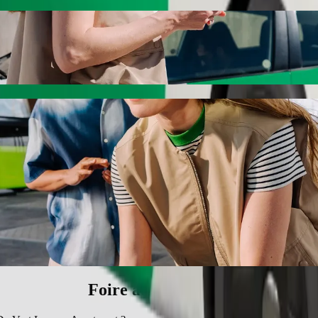
uxury Apartment avec le transport avec ch
 vous recherchez le meilleur prix pour aller à De Vast Luxury Apartmen
éhicule idéal pour vous.
s Royale à De Vast Luxury Apartment
u'à 6 personnes.
Bolt.
s une voiture équipée d'un siège enfant.
s acceptant les animaux.
orie Assistance sont accessibles aux fauteuils roulants (WAV).
rix avec la catégorie Economy.
Foire aux questions