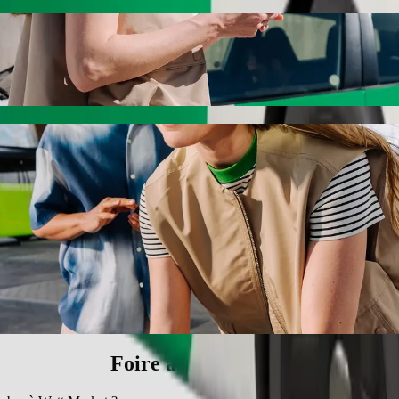
Watt Market avec le transport avec chauffeu
i vous recherchez le meilleur prix pour aller à Watt Market. Avec Bolt
our vous.
rsity of Calabar à Watt Market
u'à 6 personnes.
Bolt.
s une voiture équipée d'un siège enfant.
s acceptant les animaux.
orie Assistance sont accessibles aux fauteuils roulants (WAV).
rix avec la catégorie Economy.
Foire aux questions