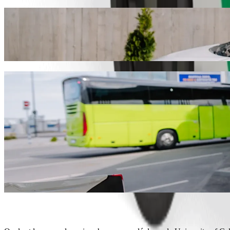
Déplacez-vous de University of Calabar à 
Nous vous recommandons de choisir le transport avec chauffeur Bolt s
NGN. Quel que soit votre besoin, nous trouverons le véhicule idéal p
Télécharger l'appli Bolt
Services Bolt pour vous déplacer de Unive
Beaucoup de bagages ? Réservez nos Vans pouvant accueillir jusq
Besoin d'arriver avec élégance ? Essayez les voitures premium de 
Vous voyagez avec des enfants ? Commandez un trajet pratique dan
Votre animal de compagnie vous accompagne ? Essayez nos trajet
Besoin d'assistance supplémentaire ? Les véhicules de notre catég
Des trajets abordables ? Profitez de voitures compactes à petits p
Télécharger l'appli Bolt