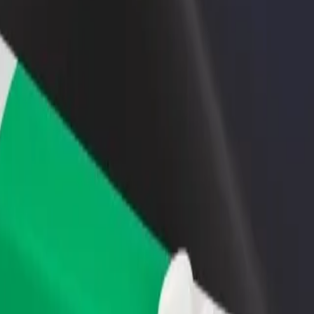
Ajouter un restaurant ou un
Inscrivez-vous en tant que pro
evenus
magasin
de flotte
Atteignez plus de clients et
Ajoutez votre flotte sur Bolt e
augmentez vos revenus
augmentez vos revenus
 Market
Market ? Explorez nos services et trouvez celui qui vous convient le mie
Télécharger l'appli