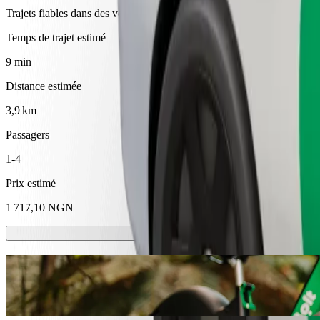
Trajets fiables dans des voitures classiques de taille moyenne.
Temps de trajet estimé
9 min
Distance estimée
3,9 km
Passagers
1-4
Prix estimé
1 717,10 NGN
Trottinette ou vélo électrique
Déplacez-vous à Calabre à trottinette ou à vélo électrique
Télécharger l'appli Bolt