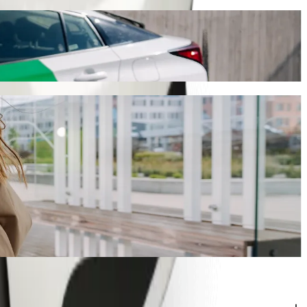
r Bolt
, ce trajet prendra environ 9 min et coûtera environ 1 717,10 NGN