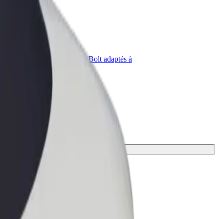
priétaire
Bolt for Business
Produits et services Bolt adaptés à
t
votre entreprise
ux.