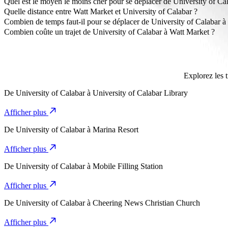
Quel est le moyen le moins cher pour se déplacer de University of Ca
La façon la plus abordable de se déplacer de University of Calabar
Quelle distance entre Watt Market et University of Calabar ?
Watt Market est à environ 3,9 km de University of Calabar.
Combien de temps faut-il pour se déplacer de University of Calabar à
Il faut environ 9 min pour se déplacer de University of Calabar à Wat
Combien coûte un trajet de University of Calabar à Watt Market ?
Le coût du trajet de University of Calabar à Watt Market avec Bolt
Explorez les t
De
University of Calabar
à
University of Calabar Library
Afficher plus
De
University of Calabar
à
Marina Resort
Afficher plus
De
University of Calabar
à
Mobile Filling Station
Afficher plus
De
University of Calabar
à
Cheering News Christian Church
Afficher plus