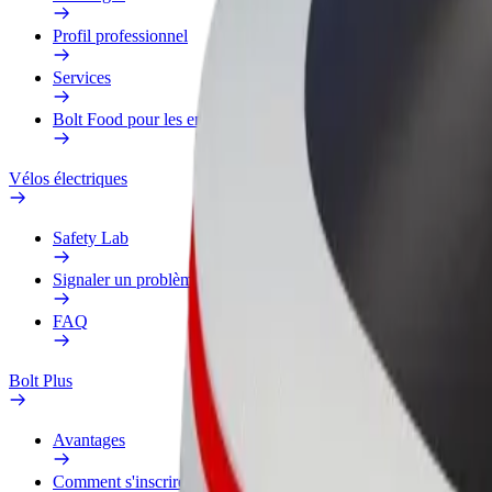
Profil professionnel
Services
Bolt Food pour les entreprises
Vélos électriques
Safety Lab
Signaler un problème
FAQ
Bolt Plus
Avantages
Comment s'inscrire