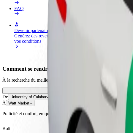
FAQ
Devenir partenaire chauffeur
Devenir livreur
Générez des revenus selon
Livrez des repas et générez des r
vos conditions
chaque semaine
Comment se rendre de University of Calabar à Watt
À la recherche du meilleur trajet entre University of Calabar et Watt 
De
University of Calabar
À
Watt Market
Praticité et confort, en quelques clics !
Bolt