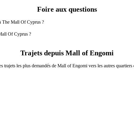
Foire aux questions
 à The Mall Of Cyprus ?
all Of Cyprus est 4-Seater qui vous coûtera environ 13,90 € EUR.
Mall Of Cyprus ?
l Of Cyprus avec 4-Seater.
ter est d'environ 13,90 € EUR.
Trajets depuis Mall of Engomi
s trajets les plus demandés de Mall of Engomi vers les autres quartiers