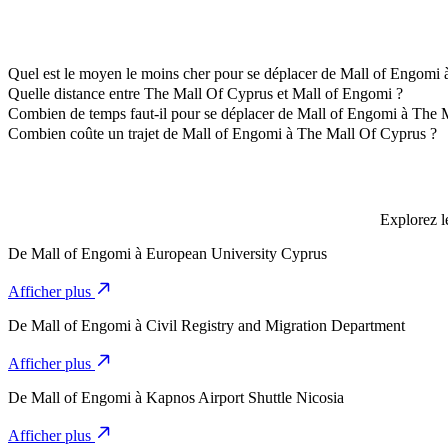
Quel est le moyen le moins cher pour se déplacer de Mall of Engomi
La façon la plus abordable de se déplacer de Mall of Engomi à The M
Quelle distance entre The Mall Of Cyprus et Mall of Engomi ?
The Mall Of Cyprus est à environ 8,6 km de Mall of Engomi.
Combien de temps faut-il pour se déplacer de Mall of Engomi à The 
Il faut environ 13 min pour se déplacer de Mall of Engomi à The Mal
Combien coûte un trajet de Mall of Engomi à The Mall Of Cyprus ?
Le coût du trajet de Mall of Engomi à The Mall Of Cyprus avec 4-Sea
Explorez le
De
Mall of Engomi
à
European University Cyprus
Afficher plus
De
Mall of Engomi
à
Civil Registry and Migration Department
Afficher plus
De
Mall of Engomi
à
Kapnos Airport Shuttle Nicosia
Afficher plus