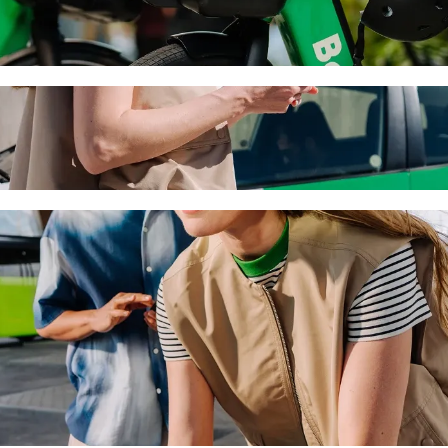
l Of Cyprus avec le transport avec chauff
 vous recherchez le meilleur prix pour aller à The Mall Of Cyprus. Ave
our vous.
 of Engomi à The Mall Of Cyprus
u'à 6 personnes.
Bolt.
s une voiture équipée d'un siège enfant.
s acceptant les animaux.
orie Assistance sont accessibles aux fauteuils roulants (WAV).
rix avec la catégorie Economy.