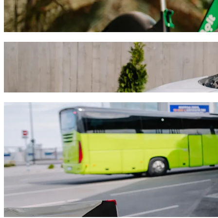
Déplacez-vous à Nicosie à trottinette ou à vélo électrique
Télécharger l'appli Bolt
Déplacez-vous de Mall of Engomi à The Mal
Nous vous recommandons de choisir le transport avec chauffeur Bolt si
EUR. Quel que soit votre besoin, nous trouverons le véhicule idéal p
Télécharger l'appli Bolt
Services Bolt pour vous déplacer de Mall
Beaucoup de bagages ? Réservez nos Vans pouvant accueillir jusq
Besoin d'arriver avec élégance ? Essayez les voitures premium de 
Vous voyagez avec des enfants ? Commandez un trajet pratique dan
Votre animal de compagnie vous accompagne ? Essayez nos trajet
Besoin d'assistance supplémentaire ? Les véhicules de notre catég
Des trajets abordables ? Profitez de voitures compactes à petits p
Télécharger l'appli Bolt