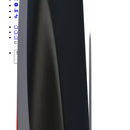
Conditions générales
Confidentialité
Cookies
© 2026 Bolt Technology OÜ
Services
Trajets
Trottinettes électriques
Bolt Market
Bolt Food
Bolt Drive
Bolt for Business
Vélos électriques