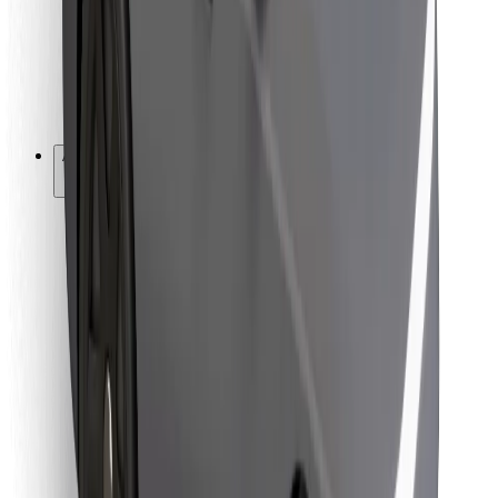
Bolt Food
Pour les propriétaires de flotte
Pour les restaurants
Bolt for Business
Autres
Fournisseurs
Conditions générales
Cookies
Sécurité
Obtenez un trajet en quelques minutes !
Télécharger l'appli Bolt
Retrouvez tous vos plats favoris !