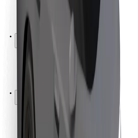
Sécurité des chauffeurs
Sécurité à trottinette
Safety Lab
Villes
Emplacements
Solutions pour les villes
Aéroports
Stations de charge Bolt
Support
Pour les passagers
Pour les chauffeurs
Pour les livreurs