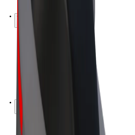
Bolt Plus
Générez des revenus avec Bolt
Chauffeur
Revenus du chauffeur
Livreur
Revenus du livreur
Commerçants Bolt Food
Flottes
Franchise
Entreprise
Rejoignez-nous
À propos de Bolt