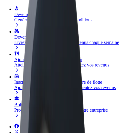
Devenir partenaire chauffeur
Générez des revenus selon vos conditions
Devenir livreur
Livrez des repas et générez des revenus chaque semaine
Ajouter un restaurant ou un magasin
Atteignez plus de clients et augmentez vos revenus
Inscrivez-vous en tant que propriétaire de flotte
Ajoutez votre flotte sur Bolt et augmentez vos revenus
Bolt for Business
Produits et services Bolt adaptés à votre entreprise