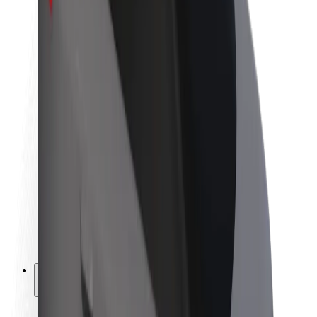
La durabilité chez Bolt
Project Zero
Blog
Actualités
Lignes directrices de marque
Notre mission
Relations investisseurs
Équipe de direction
La marque
Ressources
Fonds urbain
Sécurité
Sécurité des passagers