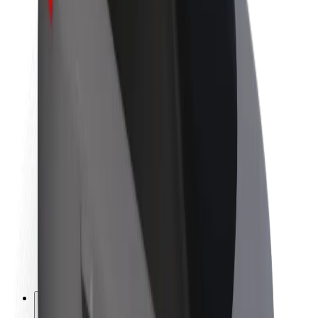
À propos de Bolt
La durabilité chez Bolt
Project Zero
Blog
Actualités
Lignes directrices de marque
Notre mission
Relations investisseurs
Équipe de direction
La marque
Ressources
Fonds urbain
Sécurité