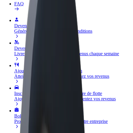
FAQ
Devenir partenaire chauffeur
Générez des revenus selon vos conditions
Devenir livreur
Livrez des repas et générez des revenus chaque semaine
Ajouter un restaurant ou un magasin
Atteignez plus de clients et augmentez vos revenus
Inscrivez-vous en tant que propriétaire de flotte
Ajoutez votre flotte sur Bolt et augmentez vos revenus
Bolt for Business
Produits et services Bolt adaptés à votre entreprise