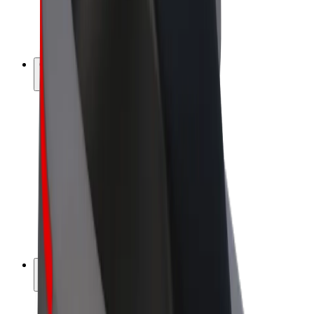
Vélos électriques
Bolt Plus
Générez des revenus avec Bolt
Chauffeur
Revenus du chauffeur
Livreur
Revenus du livreur
Commerçants Bolt Food
Flottes
Franchise
Entreprise
Rejoignez-nous