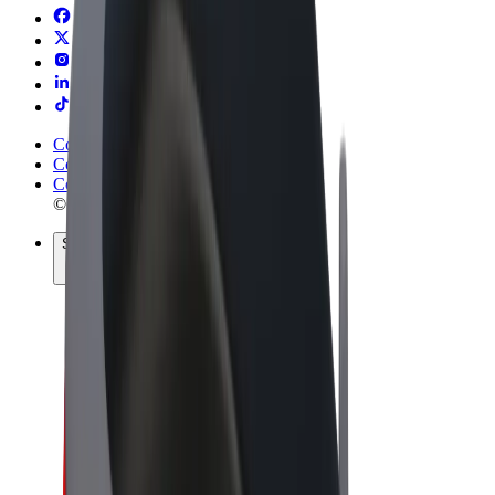
Conditions générales
Confidentialité
Cookies
© 2026 Bolt Technology OÜ
Services
Trajets
Trottinettes électriques
Bolt Market
Bolt Food
Bolt Drive
Bolt for Business