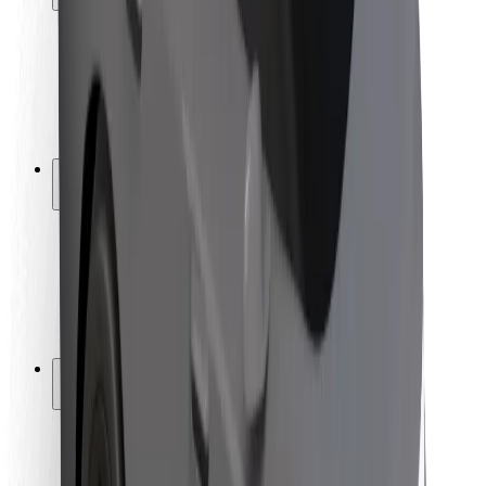
Sécurité des passagers
Sécurité des chauffeurs
Sécurité à trottinette
Safety Lab
Villes
Emplacements
Solutions pour les villes
Aéroports
Stations de charge Bolt
Support
Pour les passagers
Pour les chauffeurs