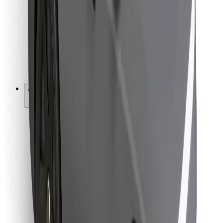
Pour les livreurs
Bolt Food
Pour les propriétaires de flotte
Pour les restaurants
Bolt for Business
Autres
Fournisseurs
Conditions générales
Cookies
Sécurité
Obtenez un trajet en quelques minutes !
Télécharger l'appli Bolt