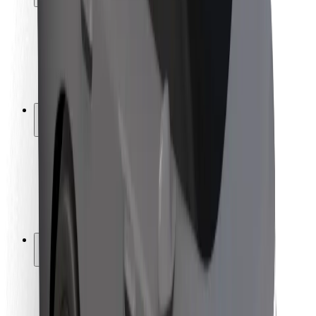
Sécurité des passagers
Sécurité des chauffeurs
Sécurité à trottinette
Safety Lab
Villes
Emplacements
Solutions pour les villes
Aéroports
Stations de charge Bolt
Support
Pour les passagers
Pour les chauffeurs