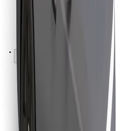
Pour les livreurs
Bolt Food
Pour les propriétaires de flotte
Pour les restaurants
Bolt for Business
Autres
Fournisseurs
Conditions générales
Cookies
Sécurité
Obtenez un trajet en quelques minutes !
Télécharger l'appli Bolt