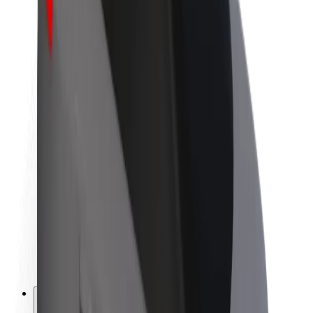
À propos de Bolt
La durabilité chez Bolt
Project Zero
Blog
Actualités
Lignes directrices de marque
Notre mission
Relations investisseurs
Équipe de direction
La marque
Ressources
Fonds urbain
Sécurité