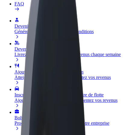
FAQ
Devenir partenaire chauffeur
Générez des revenus selon vos conditions
Devenir livreur
Livrez des repas et générez des revenus chaque semaine
Ajouter un restaurant ou un magasin
Atteignez plus de clients et augmentez vos revenus
Inscrivez-vous en tant que propriétaire de flotte
Ajoutez votre flotte sur Bolt et augmentez vos revenus
Bolt for Business
Produits et services Bolt adaptés à votre entreprise