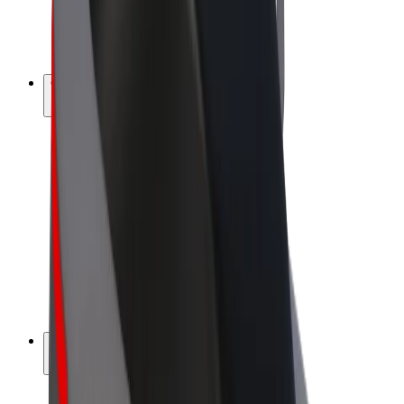
Vélos électriques
Bolt Plus
Générez des revenus avec Bolt
Chauffeur
Revenus du chauffeur
Livreur
Revenus du livreur
Commerçants Bolt Food
Flottes
Franchise
Entreprise
Rejoignez-nous