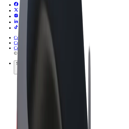
Conditions générales
Confidentialité
Cookies
© 2026 Bolt Technology OÜ
Services
Trajets
Trottinettes électriques
Bolt Market
Bolt Food
Bolt Drive
Bolt for Business