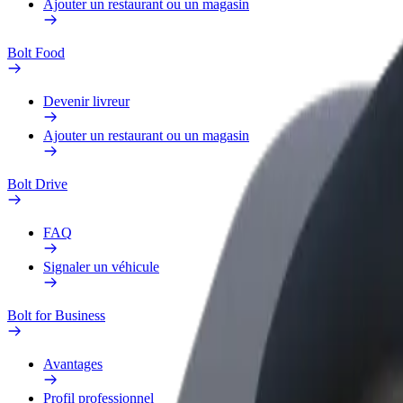
Ajouter un restaurant ou un magasin
Bolt Food
Devenir livreur
Ajouter un restaurant ou un magasin
Bolt Drive
FAQ
Signaler un véhicule
Bolt for Business
Avantages
Profil professionnel