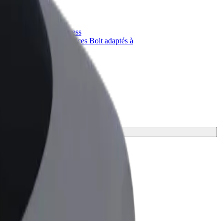
priétaire
Bolt for Business
Produits et services Bolt adaptés à
t
votre entreprise