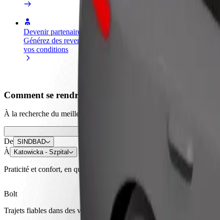
Devenir partenaire chauffeur
Devenir livreur
Générez des revenus selon
Livrez des repas et générez des r
vos conditions
chaque semaine
Comment se rendre de SINDBAD à Katowicka - Szpit
À la recherche du meilleur trajet entre SINDBAD et Katowicka - Szpit
De
SINDBAD
À
Katowicka - Szpital
Praticité et confort, en quelques clics !
Bolt
Trajets fiables dans des voitures classiques de taille moyenne.