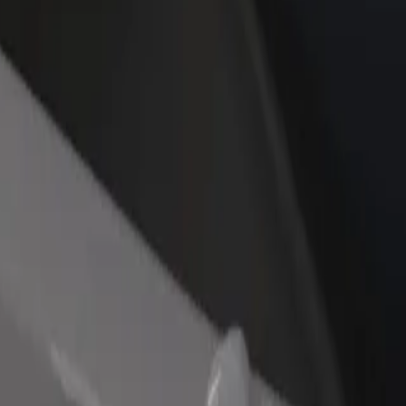
Ajouter un restaurant ou un
Inscrivez-vous en tant que pro
evenus
magasin
de flotte
Atteignez plus de clients et
Ajoutez votre flotte sur Bolt e
augmentez vos revenus
augmentez vos revenus
al
al ? Explorez nos services et trouvez celui qui vous convient le mieux.
Télécharger l'appli