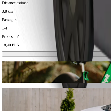
Distance estimée
3,8 km
Passagers
1-4
Prix estimé
18,40 PLN
Trottinette ou vélo électrique
Déplacez-vous à Opole à trottinette ou à vélo électrique
Télécharger l'appli Bolt
Déplacez-vous de SINDBAD à Katowicka - Sz
Nous vous recommandons de choisir le transport avec chauffeur Bolt si
PLN. Quel que soit votre besoin, nous trouverons le véhicule idéal po
Télécharger l'appli Bolt