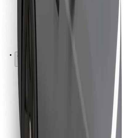
Pour les livreurs
Bolt Food
Pour les propriétaires de flotte
Pour les restaurants
Bolt for Business
Autres
Fournisseurs
Conditions générales
Cookies
Sécurité
Obtenez un trajet en quelques minutes !
Télécharger l'appli Bolt