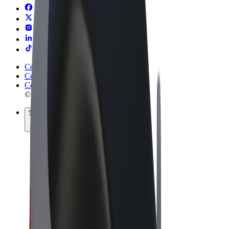
Conditions générales
Confidentialité
Cookies
© 2026 Bolt Technology OÜ
Services
Trajets
Trottinettes électriques
Bolt Market
Bolt Food
Bolt Drive
Bolt for Business