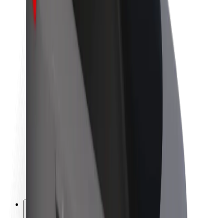
À propos de Bolt
La durabilité chez Bolt
Project Zero
Blog
Actualités
Lignes directrices de marque
Notre mission
Relations investisseurs
Équipe de direction
La marque
Ressources
Fonds urbain
Sécurité