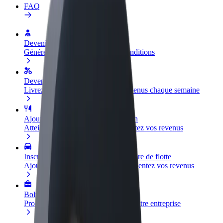
FAQ
Devenir partenaire chauffeur
Générez des revenus selon vos conditions
Devenir livreur
Livrez des repas et générez des revenus chaque semaine
Ajouter un restaurant ou un magasin
Atteignez plus de clients et augmentez vos revenus
Inscrivez-vous en tant que propriétaire de flotte
Ajoutez votre flotte sur Bolt et augmentez vos revenus
Bolt for Business
Produits et services Bolt adaptés à votre entreprise