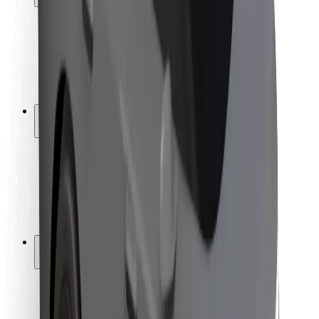
Sécurité des passagers
Sécurité des chauffeurs
Sécurité à trottinette
Safety Lab
Villes
Emplacements
Solutions pour les villes
Aéroports
Stations de charge Bolt
Support
Pour les passagers
Pour les chauffeurs