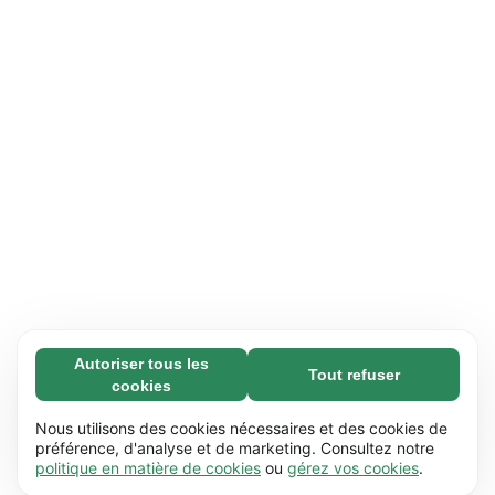
Autoriser tous les
Tout refuser
Nécessaires (65)
cookies
Les cookies nécessaires contribuent à rendre
En savoir plus
notre site web utilisable en activant des
Nous utilisons des cookies nécessaires et des cookies de
fonctions de base comme la navigation de
préférence, d'analyse et de marketing. Consultez notre
Préférences (17)
politique en matière de cookies
ou
gérez vos cookies
.
page. Le site web ne peut pas fonctionner
Les cookies de préférences permettent à notre
En savoir plus
correctement sans ces cookies.
En savoir plus