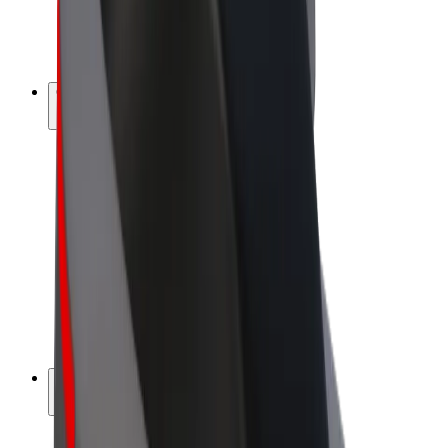
Vélos électriques
Bolt Plus
Générez des revenus avec Bolt
Chauffeur
Revenus du chauffeur
Livreur
Revenus du livreur
Commerçants Bolt Food
Flottes
Franchise
Entreprise
Rejoignez-nous