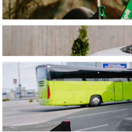
Déplacez-vous à Paphos à trottinette ou à vélo électrique
Télécharger l'appli Bolt
Déplacez-vous de King Evelthon Beach Hote
Nous vous recommandons de choisir le transport avec chauffeur Bolt si
soit votre besoin, nous trouverons le véhicule idéal pour vous.
Télécharger l'appli Bolt
Services Bolt pour vous déplacer de King 
Beaucoup de bagages ? Réservez nos Vans pouvant accueillir jusq
Besoin d'arriver avec élégance ? Essayez les voitures premium de 
Vous voyagez avec des enfants ? Commandez un trajet pratique dan
Votre animal de compagnie vous accompagne ? Essayez nos trajet
Besoin d'assistance supplémentaire ? Les véhicules de notre catég
Des trajets abordables ? Profitez de voitures compactes à petits p
Télécharger l'appli Bolt