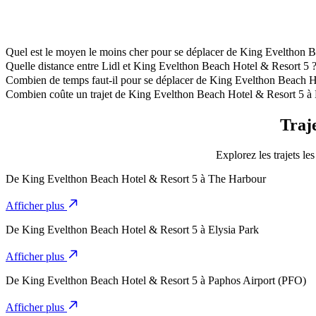
Quel est le moyen le moins cher pour se déplacer de King Evelthon B
La façon la plus abordable de se déplacer de King Evelthon Beach Ho
Quelle distance entre Lidl et King Evelthon Beach Hotel & Resort 5 
Lidl est à environ 6,2 km de King Evelthon Beach Hotel & Resort 5.
Combien de temps faut-il pour se déplacer de King Evelthon Beach Ho
Il faut environ 11 min pour se déplacer de King Evelthon Beach Hotel
Combien coûte un trajet de King Evelthon Beach Hotel & Resort 5 à 
Le coût du trajet de King Evelthon Beach Hotel & Resort 5 à Lidl av
Traj
Explorez les trajets l
De
King Evelthon Beach Hotel & Resort 5
à
The Harbour
Afficher plus
De
King Evelthon Beach Hotel & Resort 5
à
Elysia Park
Afficher plus
De
King Evelthon Beach Hotel & Resort 5
à
Paphos Airport (PFO)
Afficher plus