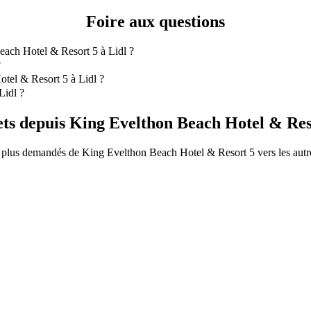
Foire aux questions
each Hotel & Resort 5 à Lidl ?
tel & Resort 5 à Lidl est 6-Seater qui vous coûtera environ 15,60 € E
?
tel & Resort 5 à Lidl ?
 & Resort 5 à Lidl avec 6-Seater.
Lidl ?
ec 6-Seater est d'environ 15,60 € EUR.
ets depuis King Evelthon Beach Hotel & Res
es plus demandés de King Evelthon Beach Hotel & Resort 5 vers les autr