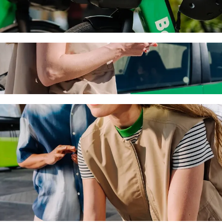
l & Resort 5 à Lidl avec le transport avec 
 vous recherchez le meilleur prix pour aller à Lidl. Avec Bolt, ce tra
Evelthon Beach Hotel & Resort 5 à Lidl
u'à 6 personnes.
Bolt.
s une voiture équipée d'un siège enfant.
s acceptant les animaux.
orie Assistance sont accessibles aux fauteuils roulants (WAV).
rix avec la catégorie Economy.