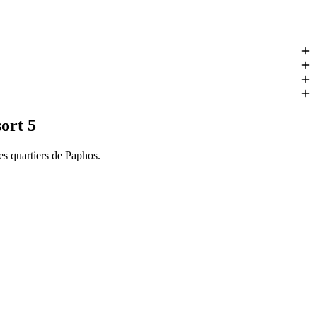
UR.
ort 5
es quartiers de Paphos.