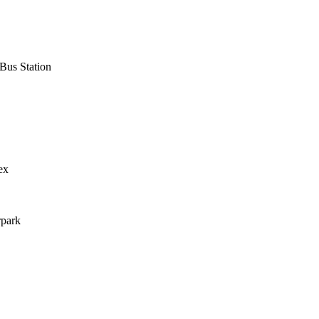
Bus Station
ex
rpark