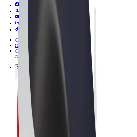
Conditions générales
Confidentialité
Cookies
© 2026 Bolt Technology OÜ
Services
Trajets
Trottinettes électriques
Bolt Market
Bolt Food
Bolt Drive
Bolt for Business