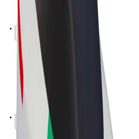
Vélos électriques
Bolt Plus
Générez des revenus avec Bolt
Chauffeur
Revenus du chauffeur
Livreur
Revenus du livreur
Commerçants Bolt Food
Flottes
Franchise
Entreprise
Rejoignez-nous