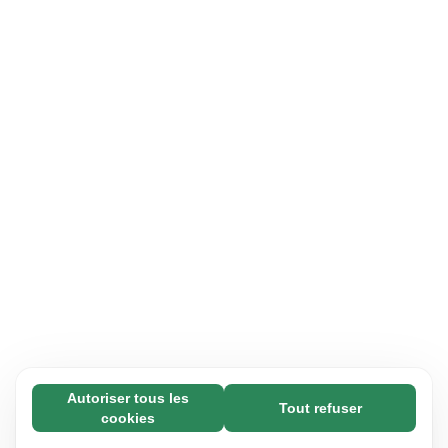
Autoriser tous les
Tout refuser
Nécessaires (65)
cookies
Les cookies nécessaires contribuent à rendre
En savoir plus