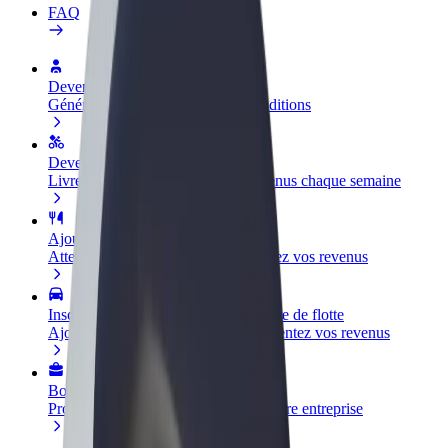
FAQ
Devenir partenaire chauffeur
Générez des revenus selon vos conditions
Devenir livreur
Livrez des repas et générez des revenus chaque semaine
Ajouter un restaurant ou un magasin
Atteignez plus de clients et augmentez vos revenus
Inscrivez-vous en tant que propriétaire de flotte
Ajoutez votre flotte sur Bolt et augmentez vos revenus
Bolt for Business
Produits et services Bolt adaptés à votre entreprise