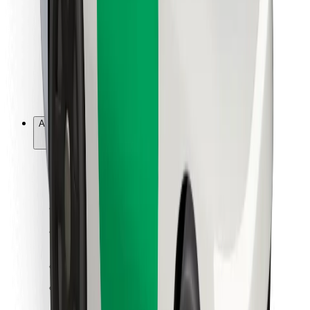
Pour les livreurs
Bolt Food
Pour les propriétaires de flotte
Pour les restaurants
Bolt for Business
Autres
Fournisseurs
Conditions générales
Cookies
Sécurité
Obtenez un trajet en quelques minutes !
Télécharger l'appli Bolt