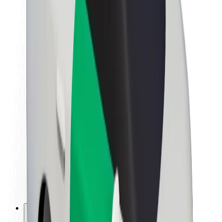
À propos de Bolt
La durabilité chez Bolt
Project Zero
Blog
Actualités
Lignes directrices de marque
Notre mission
Relations investisseurs
Équipe de direction
La marque
Ressources
Fonds urbain
Sécurité