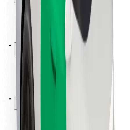
Sécurité des passagers
Sécurité des chauffeurs
Sécurité à trottinette
Safety Lab
Villes
Emplacements
Solutions pour les villes
Aéroports
Stations de charge Bolt
Support
Pour les passagers
Pour les chauffeurs