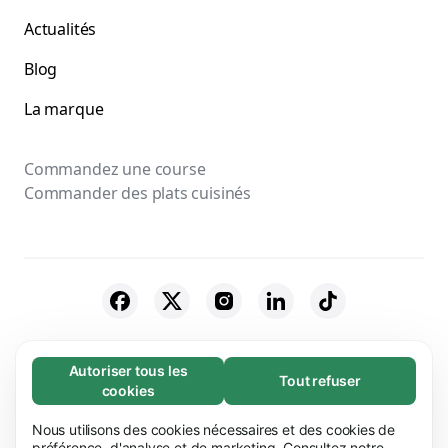
Actualités
Blog
La marque
Commandez une course
Commander des plats cuisinés
© 2026 Bolt Technology OÜ
Autoriser tous les
Tout refuser
Nécessaires (65)
cookies
Fournisseurs
Conditions générales
Les cookies nécessaires contribuent à rendre
En savoir plus
notre site web utilisable en activant des
Nous utilisons des cookies nécessaires et des cookies de
Confidentialité
Cookies
Sécurité
fonctions de base comme la navigation de page.
préférence, d'analyse et de marketing. Consultez notre