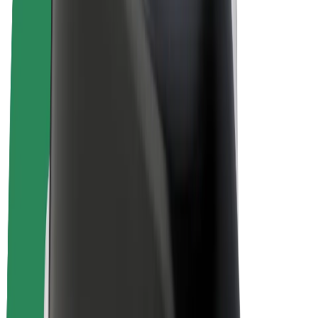
Električni bicikli
Bolt Plus
Zarađuj uz Bolt
Vozači
Zarada vozača
Dostavljači
Zarada dostavljača
Bolt Food trgovci
Flote
Franšize
Tvrtka
Karijere