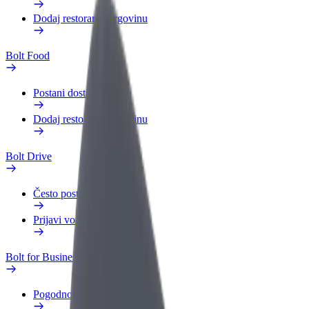
Dodaj restoran ili trgovinu
Bolt Food
Postani dostavljač
Dodaj restoran ili trgovinu
Bolt Drive
Često postavljana pitanja
Prijavi vozilo
Bolt for Business
Pogodnosti