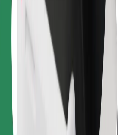
Za dostavljače
Bolt Food
Za vlasnike flota
Za restorane
Bolt for Business
Ostalo
Dobavljači
Uvjeti i odredbe
Kolačići
Sigurnost
Zatraži vožnju i putuj kroz nekoliko minuta!
Preuzmi aplikaciju Bolt