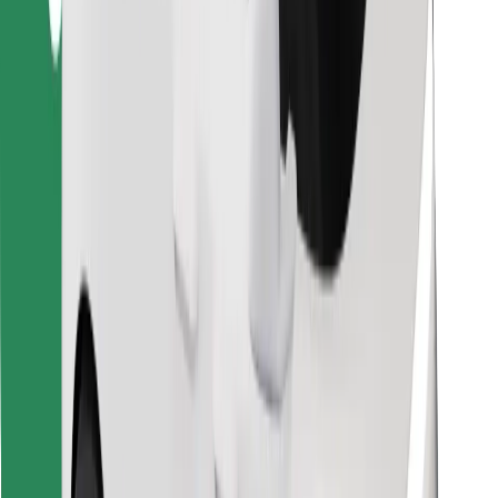
Pronađi svoje najdraže jelo!
Preuzmi aplikaciju Bolt Food