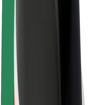
O platformi Bolt
Održivost uz Bolt
Projekt nula
Blog
Novosti
Smjernice za brend
Misija
Odnosi s investitorima
Vodstvo
Brend
Mediji
Urban Fund
Sigurnost