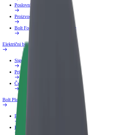
Poslovni profil
Proizvodi
Bolt Food za poslovne korisnike
Električni bicikli
Sigurnosni laboratorij
Prijavi problem
Često postavljana pitanja
Bolt Plus
Pogodnosti
Kako se pridružiti