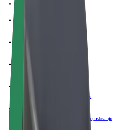
Često postavljana pitanja
Postani vozač
Zarađuj po vlastitim uvjetima
Postani dostavljač
Dostavljaj hranu i primaj tjedne isplate
Dodaj restoran ili trgovinu
Dosegni više kupaca i povećaj zaradu
Registriraj se kao vlasnik flote
Dodaj svoju flotu na Bolt i povećaj zaradu
Bolt for Business
Bolt proizvodi i usluge prilagođeni tvojem poslovanju