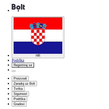
HR
Podrška
Registriraj se
Proizvodi
Zarađuj uz Bolt
Tvrtka
Sigurnost
Podrška
Gradovi