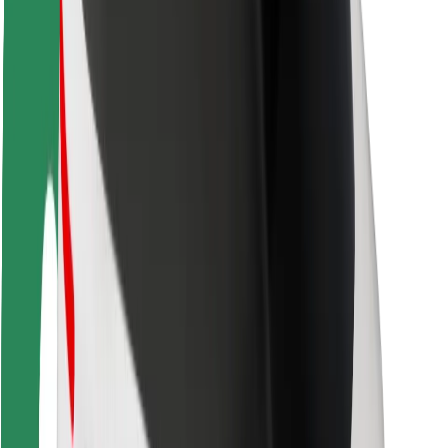
Sigurnost korisnika
Sigurnost vozača
Sigurnost na romobilu
Sigurnosni laboratorij
Gradovi
Lokacije
Gradska rješenja
Zračne luke
Bolt stanice za punjenje
Podrška
Za korisnike
Za vozače