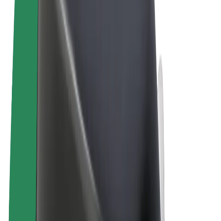
Uvjeti i odredbe
Privatnost
Kolačići
© 2026 Bolt Technology OÜ
Proizvodi
Vožnje
Romobili
Bolt Market
Bolt Food
Bolt Drive
Bolt for Business