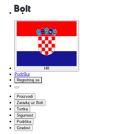
HR
Podrška
Registriraj se
Proizvodi
Zarađuj uz Bolt
Tvrtka
Sigurnost
Podrška
Gradovi