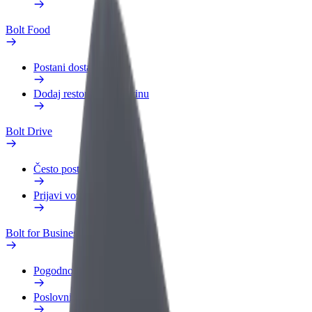
Bolt Food
Postani dostavljač
Dodaj restoran ili trgovinu
Bolt Drive
Često postavljana pitanja
Prijavi vozilo
Bolt for Business
Pogodnosti
Poslovni profil