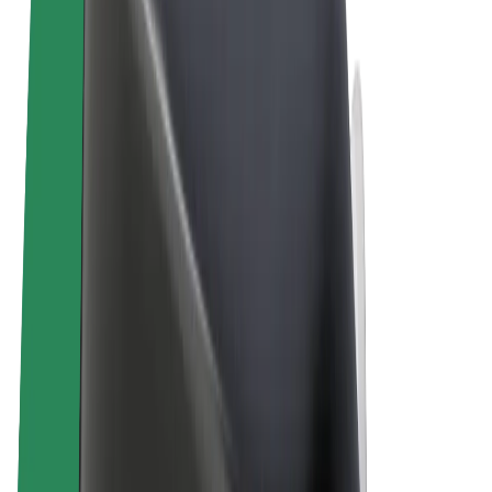
Uvjeti i odredbe
Privatnost
Kolačići
© 2026 Bolt Technology OÜ
Proizvodi
Vožnje
Romobili
Bolt Market
Bolt Food
Bolt Drive
Bolt for Business
Električni bicikli