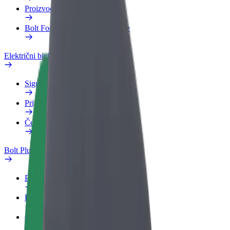
Proizvodi
Bolt Food za poslovne korisnike
Električni bicikli
Sigurnosni laboratorij
Prijavi problem
Često postavljana pitanja
Bolt Plus
Pogodnosti
Kako se pridružiti
Često postavljana pitanja