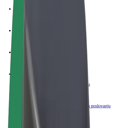
Postani vozač
Zarađuj po vlastitim uvjetima
Postani dostavljač
Dostavljaj hranu i primaj tjedne isplate
Dodaj restoran ili trgovinu
Dosegni više kupaca i povećaj zaradu
Registriraj se kao vlasnik flote
Dodaj svoju flotu na Bolt i povećaj zaradu
Bolt for Business
Bolt proizvodi i usluge prilagođeni tvojem poslovanju