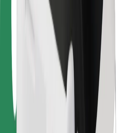
Bolt Food
Za vlasnike flota
Za restorane
Bolt for Business
Ostalo
Dobavljači
Uvjeti i odredbe
Kolačići
Sigurnost
Zatraži vožnju i putuj kroz nekoliko minuta!
Preuzmi aplikaciju Bolt
Pronađi svoje najdraže jelo!