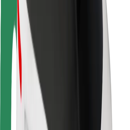
Sigurnost vozača
Sigurnost na romobilu
Sigurnosni laboratorij
Gradovi
Lokacije
Gradska rješenja
Zračne luke
Bolt stanice za punjenje
Podrška
Za korisnike
Za vozače
Za dostavljače