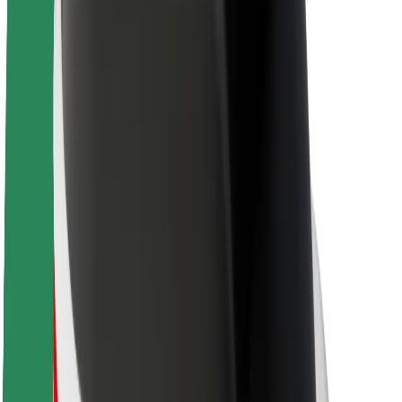
Održivost uz Bolt
Projekt nula
Blog
Novosti
Smjernice za brend
Misija
Odnosi s investitorima
Vodstvo
Brend
Mediji
Urban Fund
Sigurnost
Sigurnost korisnika