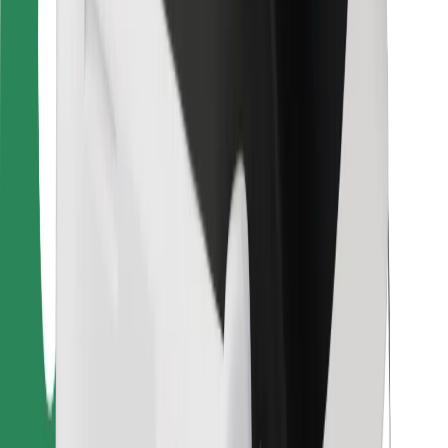
Bolt Food
Za vlasnike flota
Za restorane
Bolt for Business
Ostalo
Dobavljači
Uvjeti i odredbe
Kolačići
Sigurnost
Zatraži vožnju i putuj kroz nekoliko minuta!
Preuzmi aplikaciju Bolt
Pronađi svoje najdraže jelo!