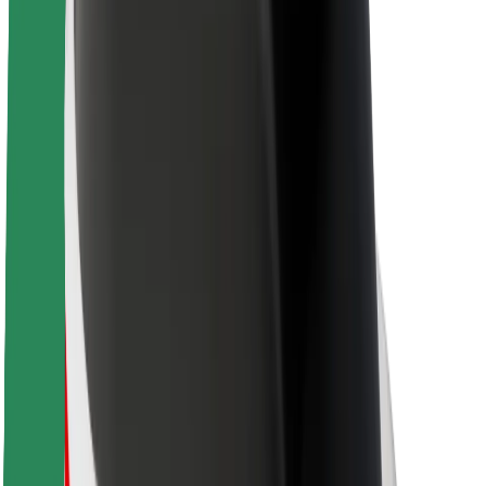
Održivost uz Bolt
Projekt nula
Blog
Novosti
Smjernice za brend
Misija
Odnosi s investitorima
Vodstvo
Brend
Mediji
Urban Fund
Sigurnost
Sigurnost korisnika