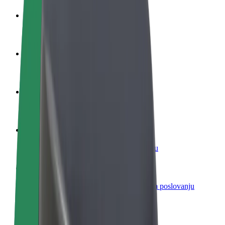
Postani vozač
Zarađuj po vlastitim uvjetima
Postani dostavljač
Dostavljaj hranu i primaj tjedne isplate
Dodaj restoran ili trgovinu
Dosegni više kupaca i povećaj zaradu
Registriraj se kao vlasnik flote
Dodaj svoju flotu na Bolt i povećaj zaradu
Bolt for Business
Bolt proizvodi i usluge prilagođeni tvojem poslovanju