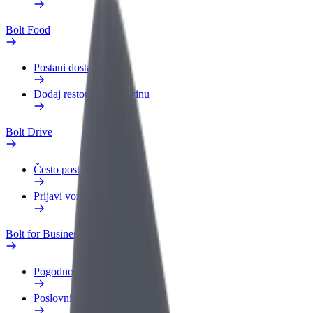
Bolt Food
Postani dostavljač
Dodaj restoran ili trgovinu
Bolt Drive
Često postavljana pitanja
Prijavi vozilo
Bolt for Business
Pogodnosti
Poslovni profil