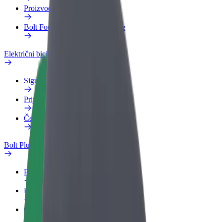
Proizvodi
Bolt Food za poslovne korisnike
Električni bicikli
Sigurnosni laboratorij
Prijavi problem
Često postavljana pitanja
Bolt Plus
Pogodnosti
Kako se pridružiti
Često postavljana pitanja