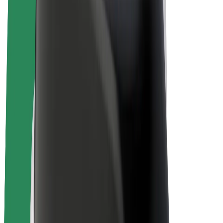
Bolt Plus
Zarađuj uz Bolt
Vozači
Zarada vozača
Dostavljači
Zarada dostavljača
Bolt Food trgovci
Flote
Franšize
Tvrtka
Karijere
O platformi Bolt