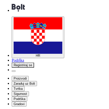
HR
Podrška
Registriraj se
Proizvodi
Zarađuj uz Bolt
Tvrtka
Sigurnost
Podrška
Gradovi