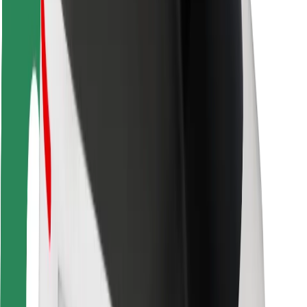
Sigurnost vozača
Sigurnost na romobilu
Sigurnosni laboratorij
Gradovi
Lokacije
Gradska rješenja
Zračne luke
Bolt stanice za punjenje
Podrška
Za korisnike
Za vozače
Za dostavljače