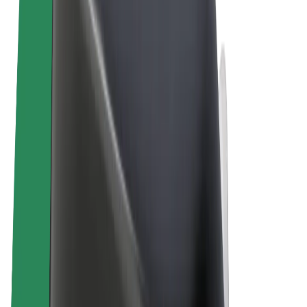
Uvjeti i odredbe
Privatnost
Kolačići
© 2026 Bolt Technology OÜ
Proizvodi
Vožnje
Romobili
Bolt Market
Bolt Food
Bolt Drive
Bolt for Business
Električni bicikli