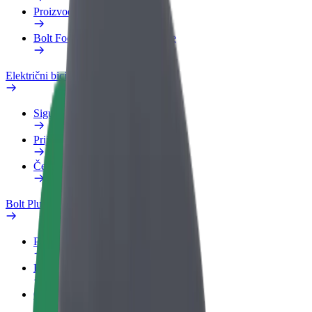
Proizvodi
Bolt Food za poslovne korisnike
Električni bicikli
Sigurnosni laboratorij
Prijavi problem
Često postavljana pitanja
Bolt Plus
Pogodnosti
Kako se pridružiti
Često postavljana pitanja