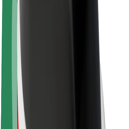
Održivost uz Bolt
Projekt nula
Blog
Novosti
Smjernice za brend
Misija
Odnosi s investitorima
Vodstvo
Brend
Mediji
Urban Fund
Sigurnost
Sigurnost korisnika