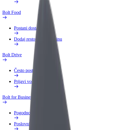
Bolt Food
Postani dostavljač
Dodaj restoran ili trgovinu
Bolt Drive
Često postavljana pitanja
Prijavi vozilo
Bolt for Business
Pogodnosti
Poslovni profil