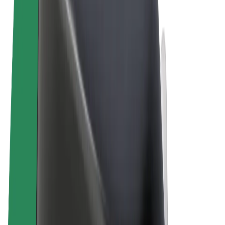
Uvjeti i odredbe
Privatnost
Kolačići
© 2026 Bolt Technology OÜ
Proizvodi
Vožnje
Romobili
Bolt Market
Bolt Food
Bolt Drive
Bolt for Business
Električni bicikli