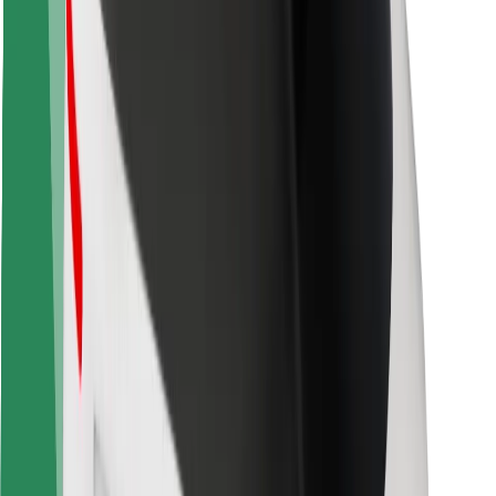
Sigurnost vozača
Sigurnost na romobilu
Sigurnosni laboratorij
Gradovi
Lokacije
Gradska rješenja
Zračne luke
Bolt stanice za punjenje
Podrška
Za korisnike
Za vozače
Za dostavljače