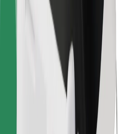
Bolt Food
Za vlasnike flota
Za restorane
Bolt for Business
Ostalo
Dobavljači
Uvjeti i odredbe
Kolačići
Sigurnost
Zatraži vožnju i putuj kroz nekoliko minuta!
Preuzmi aplikaciju Bolt
Pronađi svoje najdraže jelo!