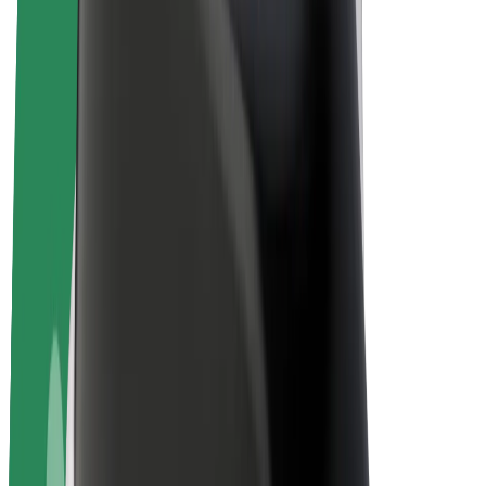
Bolt Plus
Zarađuj uz Bolt
Vozači
Zarada vozača
Dostavljači
Zarada dostavljača
Bolt Food trgovci
Flote
Franšize
Tvrtka
Karijere
O platformi Bolt