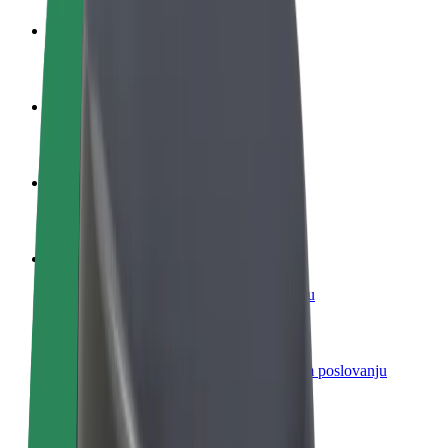
Postani vozač
Zarađuj po vlastitim uvjetima
Postani dostavljač
Dostavljaj hranu i primaj tjedne isplate
Dodaj restoran ili trgovinu
Dosegni više kupaca i povećaj zaradu
Registriraj se kao vlasnik flote
Dodaj svoju flotu na Bolt i povećaj zaradu
Bolt for Business
Bolt proizvodi i usluge prilagođeni tvojem poslovanju