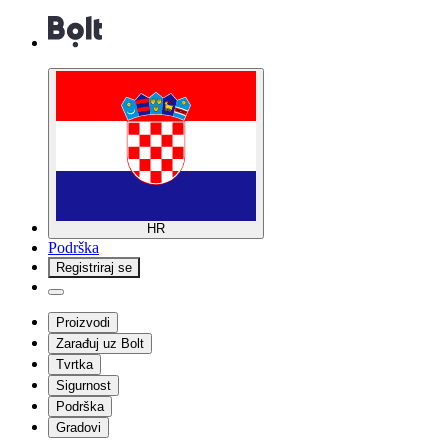
HR
Podrška
Registriraj se
Proizvodi
Zarađuj uz Bolt
Tvrtka
Sigurnost
Podrška
Gradovi