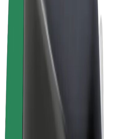
Uvjeti i odredbe
Privatnost
Kolačići
© 2026 Bolt Technology OÜ
Proizvodi
Vožnje
Romobili
Bolt Market
Bolt Food
Bolt Drive
Bolt for Business
Električni bicikli