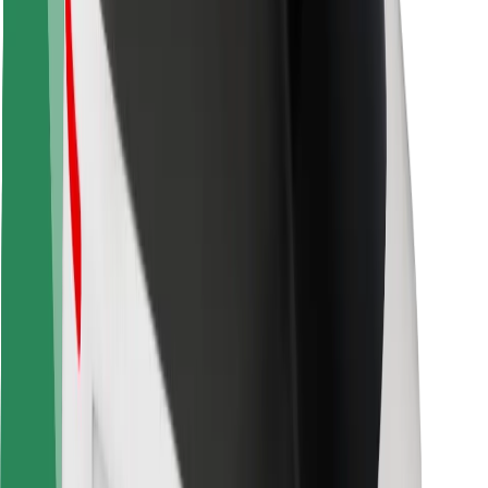
Sigurnost vozača
Sigurnost na romobilu
Sigurnosni laboratorij
Gradovi
Lokacije
Gradska rješenja
Zračne luke
Bolt stanice za punjenje
Podrška
Za korisnike
Za vozače
Za dostavljače