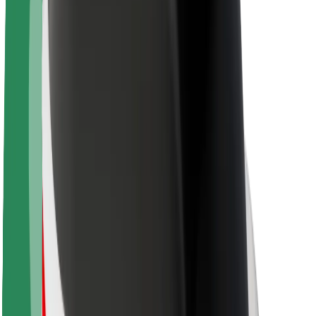
Održivost uz Bolt
Projekt nula
Blog
Novosti
Smjernice za brend
Misija
Odnosi s investitorima
Vodstvo
Brend
Mediji
Urban Fund
Sigurnost
Sigurnost korisnika