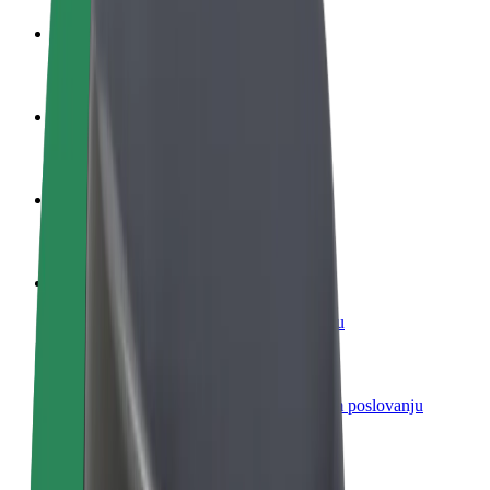
Postani vozač
Zarađuj po vlastitim uvjetima
Postani dostavljač
Dostavljaj hranu i primaj tjedne isplate
Dodaj restoran ili trgovinu
Dosegni više kupaca i povećaj zaradu
Registriraj se kao vlasnik flote
Dodaj svoju flotu na Bolt i povećaj zaradu
Bolt for Business
Bolt proizvodi i usluge prilagođeni tvojem poslovanju