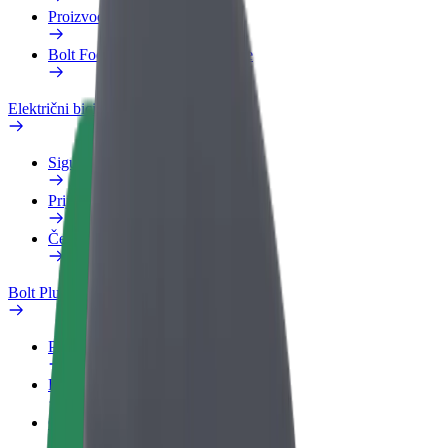
Proizvodi
Bolt Food za poslovne korisnike
Električni bicikli
Sigurnosni laboratorij
Prijavi problem
Često postavljana pitanja
Bolt Plus
Pogodnosti
Kako se pridružiti
Često postavljana pitanja