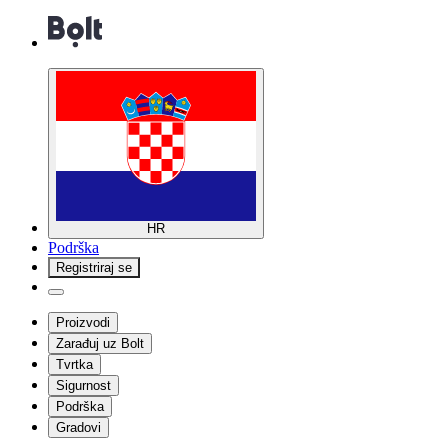
HR
Podrška
Registriraj se
Proizvodi
Zarađuj uz Bolt
Tvrtka
Sigurnost
Podrška
Gradovi