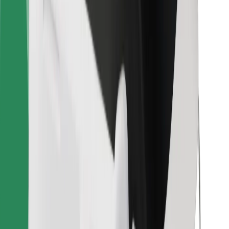
Bolt Food
Za vlasnike flota
Za restorane
Bolt for Business
Ostalo
Dobavljači
Uvjeti i odredbe
Kolačići
Sigurnost
Zatraži vožnju i putuj kroz nekoliko minuta!
Preuzmi aplikaciju Bolt
Pronađi svoje najdraže jelo!