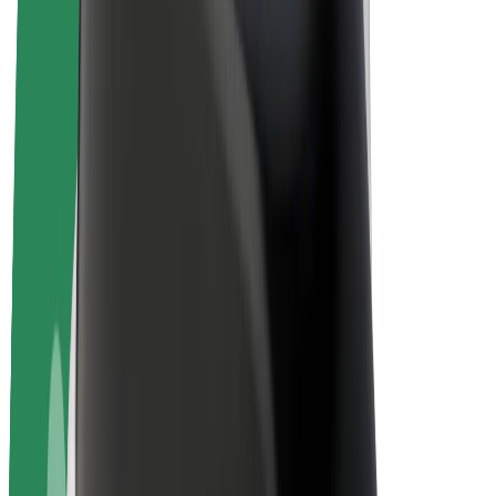
Bolt Plus
Zarađuj uz Bolt
Vozači
Zarada vozača
Dostavljači
Zarada dostavljača
Bolt Food trgovci
Flote
Franšize
Tvrtka
Karijere
O platformi Bolt