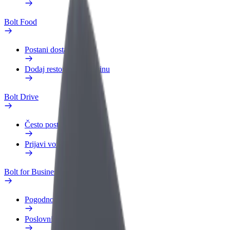
Bolt Food
Postani dostavljač
Dodaj restoran ili trgovinu
Bolt Drive
Često postavljana pitanja
Prijavi vozilo
Bolt for Business
Pogodnosti
Poslovni profil