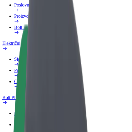
Poslovni profil
Proizvodi
Bolt Food za poslovne korisnike
Električni bicikli
Sigurnosni laboratorij
Prijavi problem
Često postavljana pitanja
Bolt Plus
Pogodnosti
Kako se pridružiti