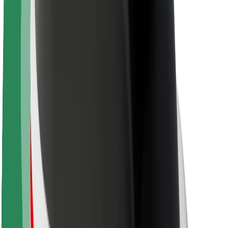
O platformi Bolt
Održivost uz Bolt
Projekt nula
Blog
Novosti
Smjernice za brend
Misija
Odnosi s investitorima
Vodstvo
Brend
Mediji
Urban Fund
Sigurnost