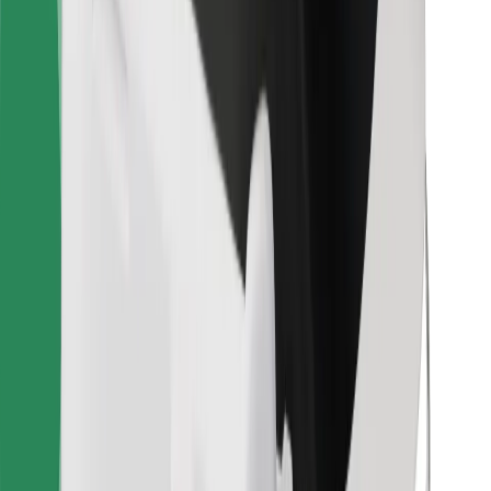
Za dostavljače
Bolt Food
Za vlasnike flota
Za restorane
Bolt for Business
Ostalo
Dobavljači
Uvjeti i odredbe
Kolačići
Sigurnost
Zatraži vožnju i putuj kroz nekoliko minuta!
Preuzmi aplikaciju Bolt