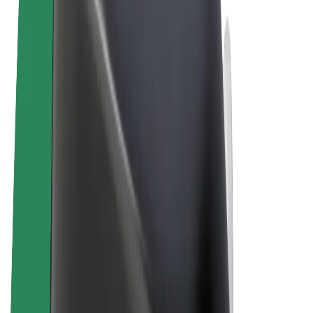
Uvjeti i odredbe
Privatnost
Kolačići
© 2026 Bolt Technology OÜ
Proizvodi
Vožnje
Romobili
Bolt Market
Bolt Food
Bolt Drive
Bolt for Business