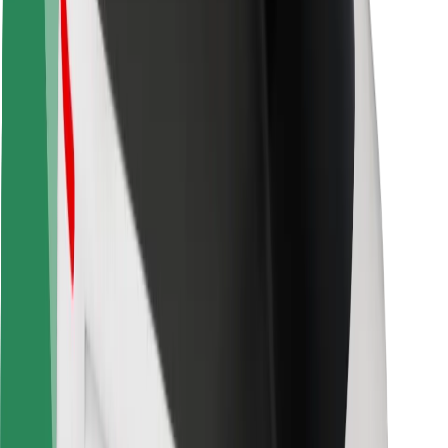
Sigurnost korisnika
Sigurnost vozača
Sigurnost na romobilu
Sigurnosni laboratorij
Gradovi
Lokacije
Gradska rješenja
Zračne luke
Bolt stanice za punjenje
Podrška
Za korisnike
Za vozače