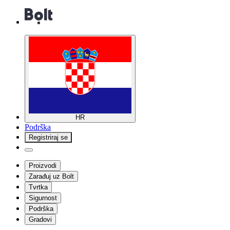
HR
Podrška
Registriraj se
Proizvodi
Zarađuj uz Bolt
Tvrtka
Sigurnost
Podrška
Gradovi