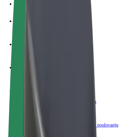
Često postavljana pitanja
Postani vozač
Zarađuj po vlastitim uvjetima
Postani dostavljač
Dostavljaj hranu i primaj tjedne isplate
Dodaj restoran ili trgovinu
Dosegni više kupaca i povećaj zaradu
Registriraj se kao vlasnik flote
Dodaj svoju flotu na Bolt i povećaj zaradu
Bolt for Business
Bolt proizvodi i usluge prilagođeni tvojem poslovanju