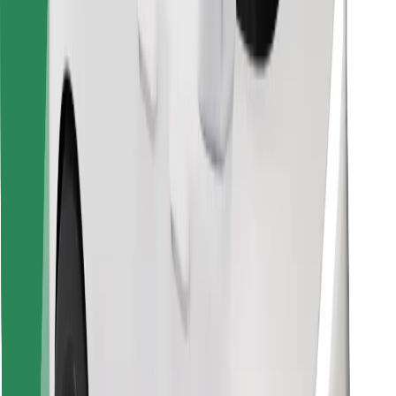
Pronađi svoje najdraže jelo!
Preuzmi aplikaciju Bolt Food