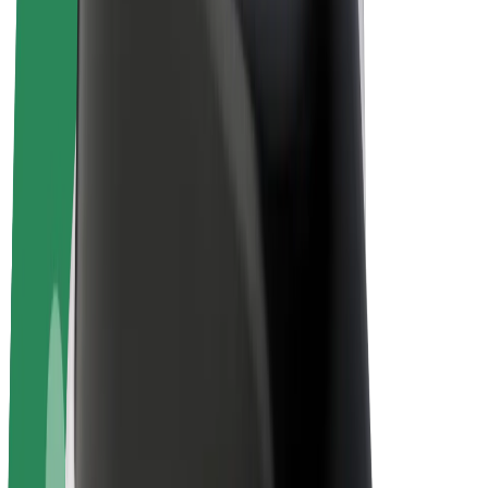
Električni bicikli
Bolt Plus
Zarađuj uz Bolt
Vozači
Zarada vozača
Dostavljači
Zarada dostavljača
Bolt Food trgovci
Flote
Franšize
Tvrtka
Karijere