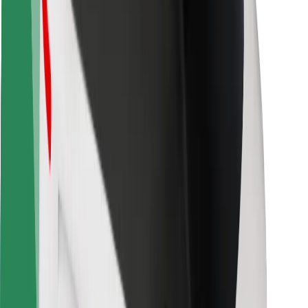
Sigurnost vozača
Sigurnost na romobilu
Sigurnosni laboratorij
Gradovi
Lokacije
Gradska rješenja
Zračne luke
Bolt stanice za punjenje
Podrška
Za korisnike
Za vozače
Za dostavljače