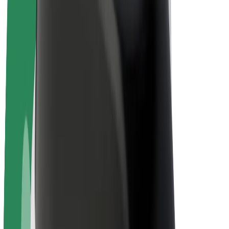
Bolt Plus
Zarađuj uz Bolt
Vozači
Zarada vozača
Dostavljači
Zarada dostavljača
Bolt Food trgovci
Flote
Franšize
Tvrtka
Karijere
O platformi Bolt