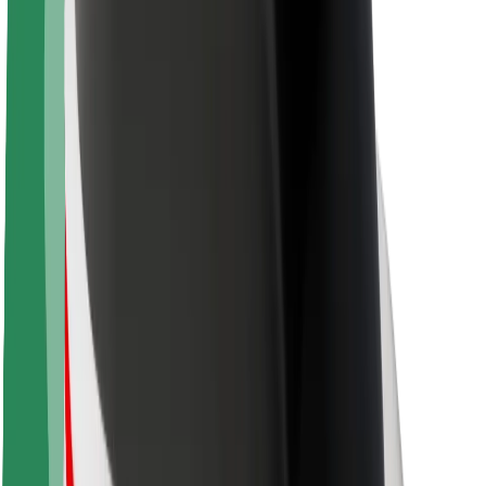
Održivost uz Bolt
Projekt nula
Blog
Novosti
Smjernice za brend
Misija
Odnosi s investitorima
Vodstvo
Brend
Mediji
Urban Fund
Sigurnost
Sigurnost korisnika