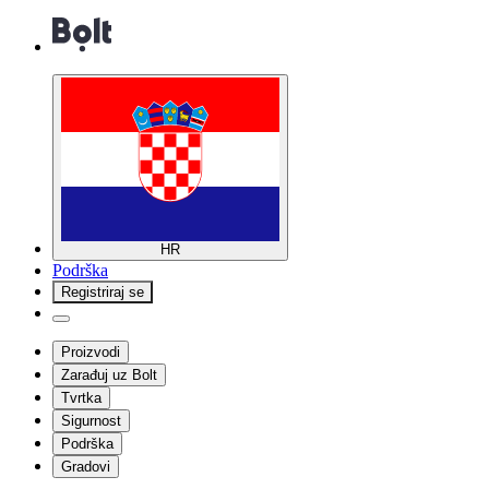
HR
Podrška
Registriraj se
Proizvodi
Zarađuj uz Bolt
Tvrtka
Sigurnost
Podrška
Gradovi