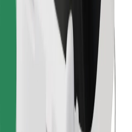
Bolt Food
Za vlasnike flota
Za restorane
Bolt for Business
Ostalo
Dobavljači
Uvjeti i odredbe
Kolačići
Sigurnost
Zatraži vožnju i putuj kroz nekoliko minuta!
Preuzmi aplikaciju Bolt
Pronađi svoje najdraže jelo!