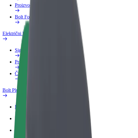
Proizvodi
Bolt Food za poslovne korisnike
Električni bicikli
Sigurnosni laboratorij
Prijavi problem
Često postavljana pitanja
Bolt Plus
Pogodnosti
Kako se pridružiti
Često postavljana pitanja