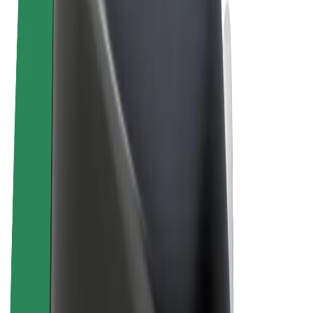
Uvjeti i odredbe
Privatnost
Kolačići
© 2026 Bolt Technology OÜ
Proizvodi
Vožnje
Romobili
Bolt Market
Bolt Food
Bolt Drive
Bolt for Business
Električni bicikli