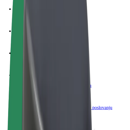
Postani vozač
Zarađuj po vlastitim uvjetima
Postani dostavljač
Dostavljaj hranu i primaj tjedne isplate
Dodaj restoran ili trgovinu
Dosegni više kupaca i povećaj zaradu
Registriraj se kao vlasnik flote
Dodaj svoju flotu na Bolt i povećaj zaradu
Bolt for Business
Bolt proizvodi i usluge prilagođeni tvojem poslovanju