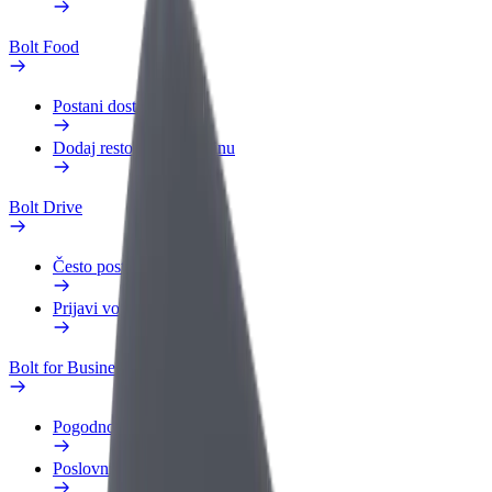
Bolt Food
Postani dostavljač
Dodaj restoran ili trgovinu
Bolt Drive
Često postavljana pitanja
Prijavi vozilo
Bolt for Business
Pogodnosti
Poslovni profil