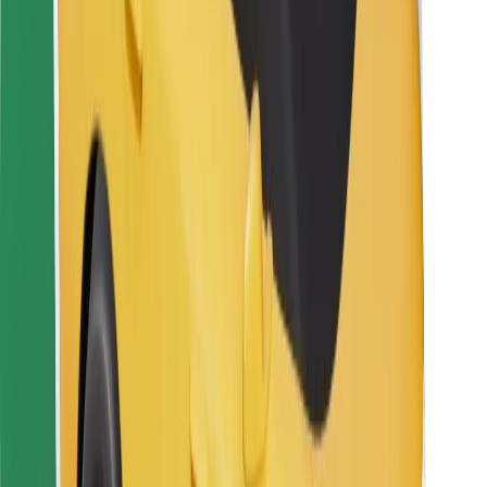
Za dostavljače
Bolt Food
Za vlasnike flota
Za restorane
Bolt for Business
Ostalo
Dobavljači
Uvjeti i odredbe
Kolačići
Sigurnost
Zatraži vožnju i putuj kroz nekoliko minuta!
Preuzmi aplikaciju Bolt