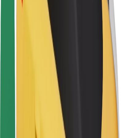
Sigurnost korisnika
Sigurnost vozača
Sigurnost na romobilu
Sigurnosni laboratorij
Gradovi
Lokacije
Gradska rješenja
Zračne luke
Bolt stanice za punjenje
Podrška
Za korisnike
Za vozače