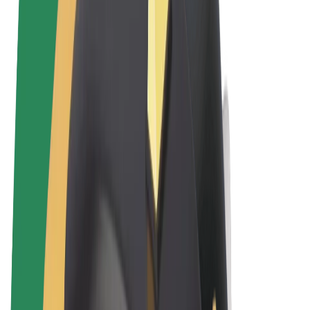
Uvjeti i odredbe
Privatnost
Kolačići
© 2026 Bolt Technology OÜ
Proizvodi
Vožnje
Romobili
Bolt Market
Bolt Food
Bolt Drive
Bolt for Business