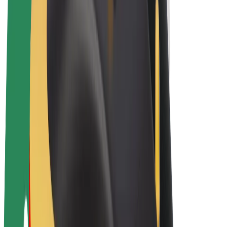
Električni bicikli
Bolt Plus
Zarađuj uz Bolt
Vozači
Zarada vozača
Dostavljači
Zarada dostavljača
Bolt Food trgovci
Flote
Franšize
Tvrtka
Karijere