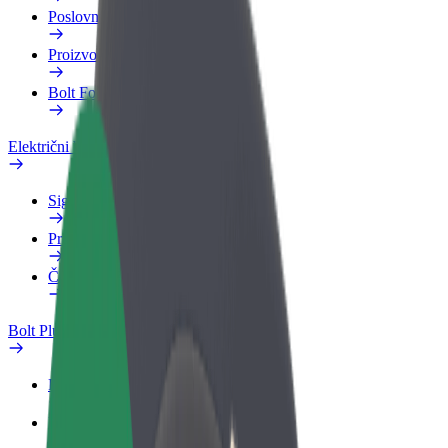
Poslovni profil
Proizvodi
Bolt Food za poslovne korisnike
Električni bicikli
Sigurnosni laboratorij
Prijavi problem
Često postavljana pitanja
Bolt Plus
Pogodnosti
Kako se pridružiti