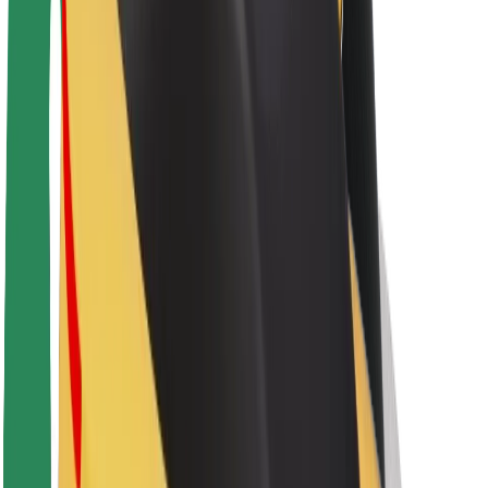
O platformi Bolt
Održivost uz Bolt
Projekt nula
Blog
Novosti
Smjernice za brend
Misija
Odnosi s investitorima
Vodstvo
Brend
Mediji
Urban Fund
Sigurnost