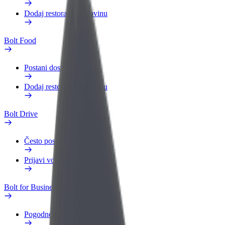
Dodaj restoran ili trgovinu
Bolt Food
Postani dostavljač
Dodaj restoran ili trgovinu
Bolt Drive
Često postavljana pitanja
Prijavi vozilo
Bolt for Business
Pogodnosti