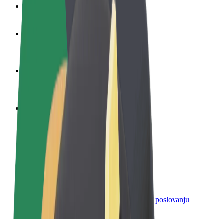
Često postavljana pitanja
Postani vozač
Zarađuj po vlastitim uvjetima
Postani dostavljač
Dostavljaj hranu i primaj tjedne isplate
Dodaj restoran ili trgovinu
Dosegni više kupaca i povećaj zaradu
Registriraj se kao vlasnik flote
Dodaj svoju flotu na Bolt i povećaj zaradu
Bolt for Business
Bolt proizvodi i usluge prilagođeni tvojem poslovanju