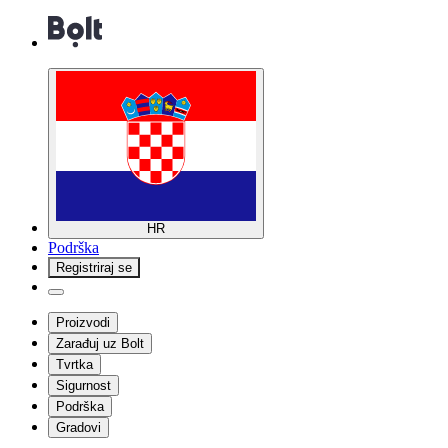
HR
Podrška
Registriraj se
Proizvodi
Zarađuj uz Bolt
Tvrtka
Sigurnost
Podrška
Gradovi