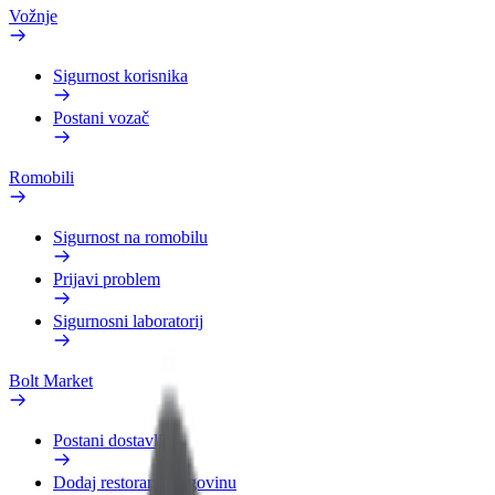
Vožnje
Sigurnost korisnika
Postani vozač
Romobili
Sigurnost na romobilu
Prijavi problem
Sigurnosni laboratorij
Bolt Market
Postani dostavljač
Dodaj restoran ili trgovinu