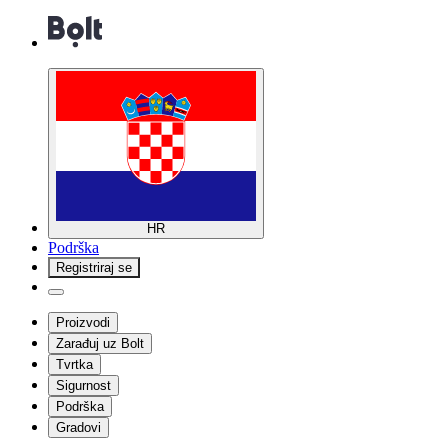
HR
Podrška
Registriraj se
Proizvodi
Zarađuj uz Bolt
Tvrtka
Sigurnost
Podrška
Gradovi