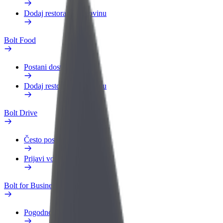
Dodaj restoran ili trgovinu
Bolt Food
Postani dostavljač
Dodaj restoran ili trgovinu
Bolt Drive
Često postavljana pitanja
Prijavi vozilo
Bolt for Business
Pogodnosti