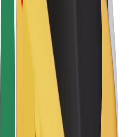
Sigurnost korisnika
Sigurnost vozača
Sigurnost na romobilu
Sigurnosni laboratorij
Gradovi
Lokacije
Gradska rješenja
Zračne luke
Bolt stanice za punjenje
Podrška
Za korisnike
Za vozače