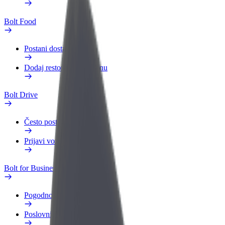
Bolt Food
Postani dostavljač
Dodaj restoran ili trgovinu
Bolt Drive
Često postavljana pitanja
Prijavi vozilo
Bolt for Business
Pogodnosti
Poslovni profil