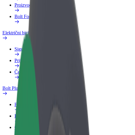
Proizvodi
Bolt Food za poslovne korisnike
Električni bicikli
Sigurnosni laboratorij
Prijavi problem
Često postavljana pitanja
Bolt Plus
Pogodnosti
Kako se pridružiti
Često postavljana pitanja