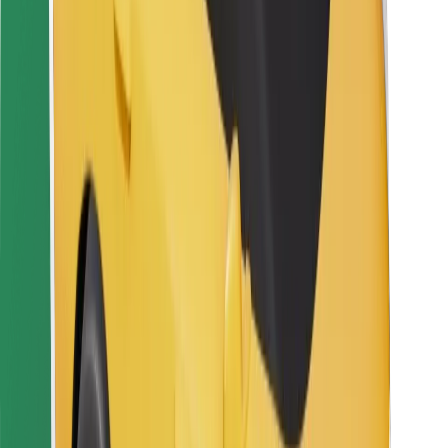
Bolt Food
Za vlasnike flota
Za restorane
Bolt for Business
Ostalo
Dobavljači
Uvjeti i odredbe
Kolačići
Sigurnost
Zatraži vožnju i putuj kroz nekoliko minuta!
Preuzmi aplikaciju Bolt
Pronađi svoje najdraže jelo!