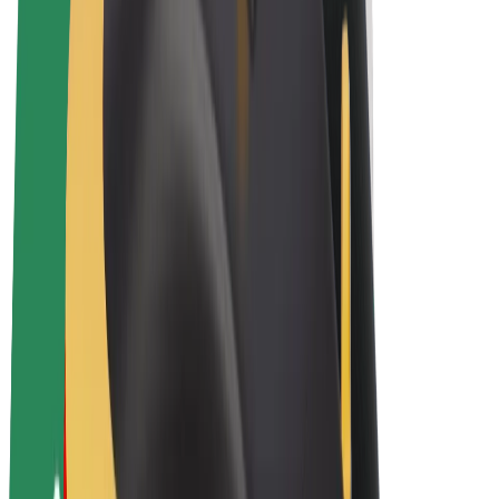
Bolt Plus
Zarađuj uz Bolt
Vozači
Zarada vozača
Dostavljači
Zarada dostavljača
Bolt Food trgovci
Flote
Franšize
Tvrtka
Karijere
O platformi Bolt