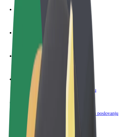
Postani vozač
Zarađuj po vlastitim uvjetima
Postani dostavljač
Dostavljaj hranu i primaj tjedne isplate
Dodaj restoran ili trgovinu
Dosegni više kupaca i povećaj zaradu
Registriraj se kao vlasnik flote
Dodaj svoju flotu na Bolt i povećaj zaradu
Bolt for Business
Bolt proizvodi i usluge prilagođeni tvojem poslovanju