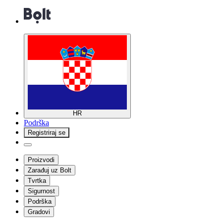
HR
Podrška
Registriraj se
Proizvodi
Zarađuj uz Bolt
Tvrtka
Sigurnost
Podrška
Gradovi