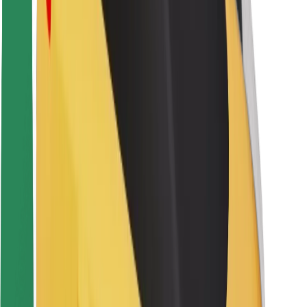
Sigurnost vozača
Sigurnost na romobilu
Sigurnosni laboratorij
Gradovi
Lokacije
Gradska rješenja
Zračne luke
Bolt stanice za punjenje
Podrška
Za korisnike
Za vozače
Za dostavljače