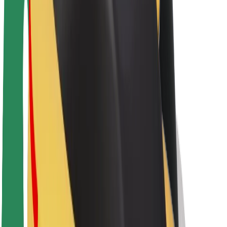
Održivost uz Bolt
Projekt nula
Blog
Novosti
Smjernice za brend
Misija
Odnosi s investitorima
Vodstvo
Brend
Mediji
Urban Fund
Sigurnost
Sigurnost korisnika