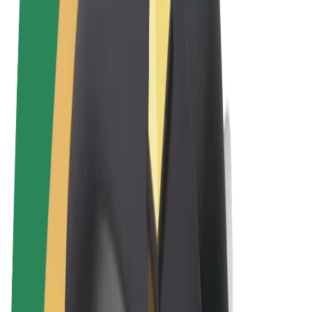
Uvjeti i odredbe
Privatnost
Kolačići
© 2026 Bolt Technology OÜ
Proizvodi
Vožnje
Romobili
Bolt Market
Bolt Food
Bolt Drive
Bolt for Business
Električni bicikli