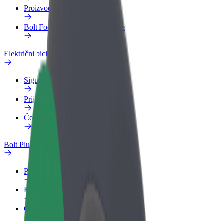
Proizvodi
Bolt Food za poslovne korisnike
Električni bicikli
Sigurnosni laboratorij
Prijavi problem
Često postavljana pitanja
Bolt Plus
Pogodnosti
Kako se pridružiti
Često postavljana pitanja