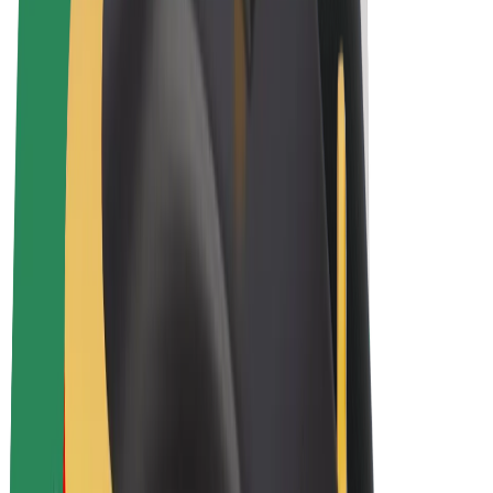
Bolt Plus
Zarađuj uz Bolt
Vozači
Zarada vozača
Dostavljači
Zarada dostavljača
Bolt Food trgovci
Flote
Franšize
Tvrtka
Karijere
O platformi Bolt