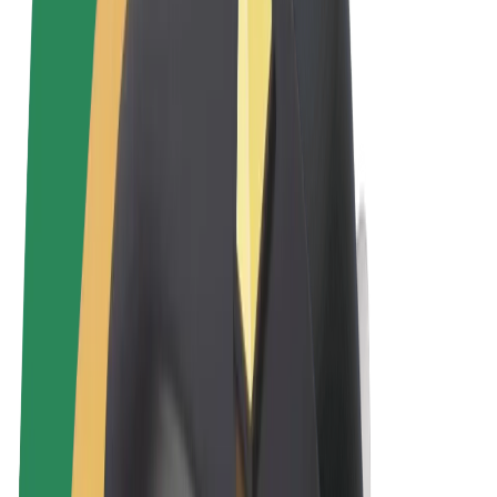
Uvjeti i odredbe
Privatnost
Kolačići
© 2026 Bolt Technology OÜ
Proizvodi
Vožnje
Romobili
Bolt Market
Bolt Food
Bolt Drive
Bolt for Business
Električni bicikli