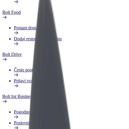
Bolt Food
Postani dostavljač
Dodaj restoran ili trgovinu
Bolt Drive
Često postavljana pitanja
Prijavi vozilo
Bolt for Business
Pogodnosti
Poslovni profil