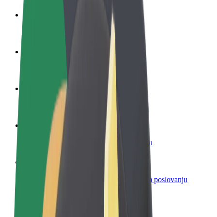
Postani vozač
Zarađuj po vlastitim uvjetima
Postani dostavljač
Dostavljaj hranu i primaj tjedne isplate
Dodaj restoran ili trgovinu
Dosegni više kupaca i povećaj zaradu
Registriraj se kao vlasnik flote
Dodaj svoju flotu na Bolt i povećaj zaradu
Bolt for Business
Bolt proizvodi i usluge prilagođeni tvojem poslovanju