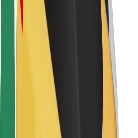
Sigurnost vozača
Sigurnost na romobilu
Sigurnosni laboratorij
Gradovi
Lokacije
Gradska rješenja
Zračne luke
Bolt stanice za punjenje
Podrška
Za korisnike
Za vozače
Za dostavljače