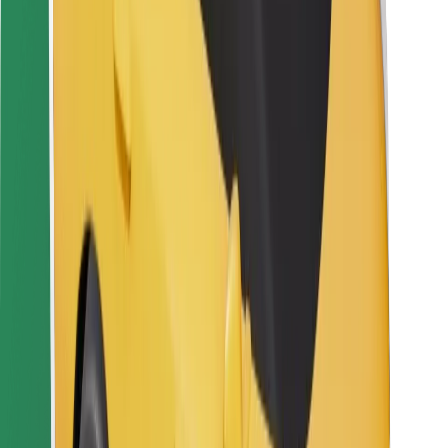
Bolt Food
Za vlasnike flota
Za restorane
Bolt for Business
Ostalo
Dobavljači
Uvjeti i odredbe
Kolačići
Sigurnost
Zatraži vožnju i putuj kroz nekoliko minuta!
Preuzmi aplikaciju Bolt
Pronađi svoje najdraže jelo!