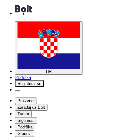
HR
Podrška
Registriraj se
Proizvodi
Zarađuj uz Bolt
Tvrtka
Sigurnost
Podrška
Gradovi