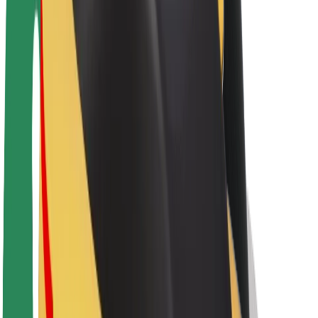
Održivost uz Bolt
Projekt nula
Blog
Novosti
Smjernice za brend
Misija
Odnosi s investitorima
Vodstvo
Brend
Mediji
Urban Fund
Sigurnost
Sigurnost korisnika