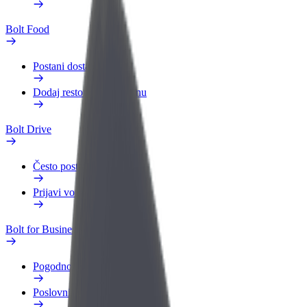
Bolt Food
Postani dostavljač
Dodaj restoran ili trgovinu
Bolt Drive
Često postavljana pitanja
Prijavi vozilo
Bolt for Business
Pogodnosti
Poslovni profil