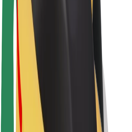
Održivost uz Bolt
Projekt nula
Blog
Novosti
Smjernice za brend
Misija
Odnosi s investitorima
Vodstvo
Brend
Mediji
Urban Fund
Sigurnost
Sigurnost korisnika