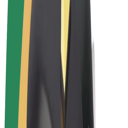
Uvjeti i odredbe
Privatnost
Kolačići
© 2026 Bolt Technology OÜ
Proizvodi
Vožnje
Romobili
Bolt Market
Bolt Food
Bolt Drive
Bolt for Business
Električni bicikli