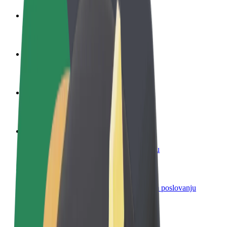
Postani vozač
Zarađuj po vlastitim uvjetima
Postani dostavljač
Dostavljaj hranu i primaj tjedne isplate
Dodaj restoran ili trgovinu
Dosegni više kupaca i povećaj zaradu
Registriraj se kao vlasnik flote
Dodaj svoju flotu na Bolt i povećaj zaradu
Bolt for Business
Bolt proizvodi i usluge prilagođeni tvojem poslovanju