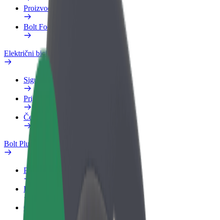
Proizvodi
Bolt Food za poslovne korisnike
Električni bicikli
Sigurnosni laboratorij
Prijavi problem
Često postavljana pitanja
Bolt Plus
Pogodnosti
Kako se pridružiti
Često postavljana pitanja