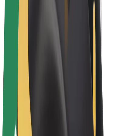
Bolt Plus
Zarađuj uz Bolt
Vozači
Zarada vozača
Dostavljači
Zarada dostavljača
Bolt Food trgovci
Flote
Franšize
Tvrtka
Karijere
O platformi Bolt