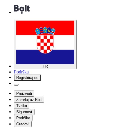
HR
Podrška
Registriraj se
Proizvodi
Zarađuj uz Bolt
Tvrtka
Sigurnost
Podrška
Gradovi