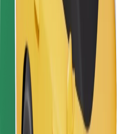
Bolt Food
Za vlasnike flota
Za restorane
Bolt for Business
Ostalo
Dobavljači
Uvjeti i odredbe
Kolačići
Sigurnost
Zatraži vožnju i putuj kroz nekoliko minuta!
Preuzmi aplikaciju Bolt
Pronađi svoje najdraže jelo!