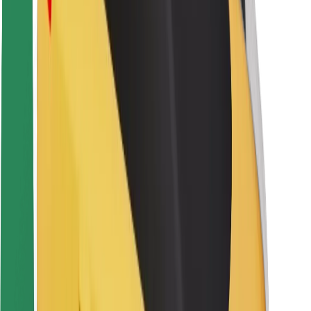
Sigurnost vozača
Sigurnost na romobilu
Sigurnosni laboratorij
Gradovi
Lokacije
Gradska rješenja
Zračne luke
Bolt stanice za punjenje
Podrška
Za korisnike
Za vozače
Za dostavljače