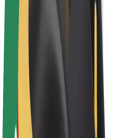
Električni bicikli
Bolt Plus
Zarađuj uz Bolt
Vozači
Zarada vozača
Dostavljači
Zarada dostavljača
Bolt Food trgovci
Flote
Franšize
Tvrtka
Karijere