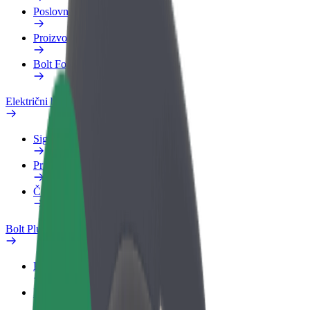
Poslovni profil
Proizvodi
Bolt Food za poslovne korisnike
Električni bicikli
Sigurnosni laboratorij
Prijavi problem
Često postavljana pitanja
Bolt Plus
Pogodnosti
Kako se pridružiti