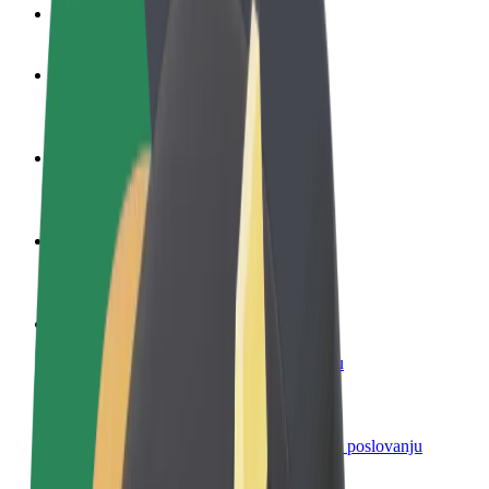
Često postavljana pitanja
Postani vozač
Zarađuj po vlastitim uvjetima
Postani dostavljač
Dostavljaj hranu i primaj tjedne isplate
Dodaj restoran ili trgovinu
Dosegni više kupaca i povećaj zaradu
Registriraj se kao vlasnik flote
Dodaj svoju flotu na Bolt i povećaj zaradu
Bolt for Business
Bolt proizvodi i usluge prilagođeni tvojem poslovanju