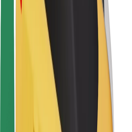
Sigurnost korisnika
Sigurnost vozača
Sigurnost na romobilu
Sigurnosni laboratorij
Gradovi
Lokacije
Gradska rješenja
Zračne luke
Bolt stanice za punjenje
Podrška
Za korisnike
Za vozače