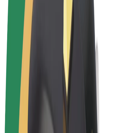
Uvjeti i odredbe
Privatnost
Kolačići
© 2026 Bolt Technology OÜ
Proizvodi
Vožnje
Romobili
Bolt Market
Bolt Food
Bolt Drive
Bolt for Business