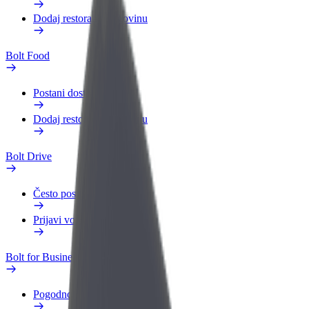
Dodaj restoran ili trgovinu
Bolt Food
Postani dostavljač
Dodaj restoran ili trgovinu
Bolt Drive
Često postavljana pitanja
Prijavi vozilo
Bolt for Business
Pogodnosti