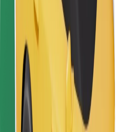
Za dostavljače
Bolt Food
Za vlasnike flota
Za restorane
Bolt for Business
Ostalo
Dobavljači
Uvjeti i odredbe
Kolačići
Sigurnost
Zatraži vožnju i putuj kroz nekoliko minuta!
Preuzmi aplikaciju Bolt