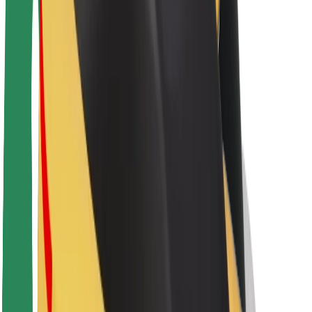
O platformi Bolt
Održivost uz Bolt
Projekt nula
Blog
Novosti
Smjernice za brend
Misija
Odnosi s investitorima
Vodstvo
Brend
Mediji
Urban Fund
Sigurnost