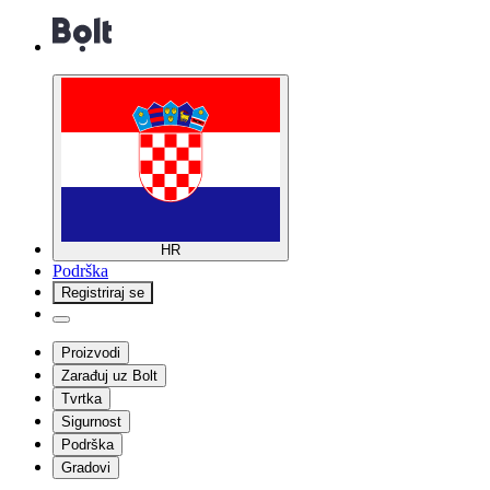
HR
Podrška
Registriraj se
Proizvodi
Zarađuj uz Bolt
Tvrtka
Sigurnost
Podrška
Gradovi