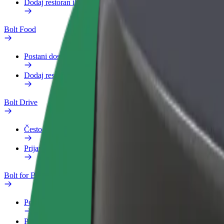
Dodaj restoran ili trgovinu
Bolt Food
Postani dostavljač
Dodaj restoran ili trgovinu
Bolt Drive
Često postavljana pitanja
Prijavi vozilo
Bolt for Business
Pogodnosti
Poslovni profil