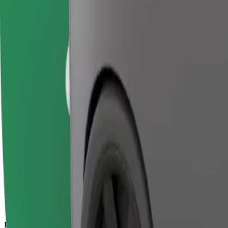
15 min
Procijenjena udaljenost
10 km
Putnici
1-4
Procijenjena cijena
14,30 €
Posao
Veći automobili s više mjesta za noge i prtljagu
Procijenjeno trajanje putovanja
15 min
Procijenjena udaljenost