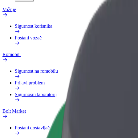
Vožnje
Sigurnost korisnika
Postani vozač
Romobili
Sigurnost na romobilu
Prijavi problem
Sigurnosni laboratorij
Bolt Market
Postani dostavljač