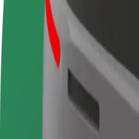
Postani vozač
Postani dostavljač
Dodaj
Zarađuj po vlastitim
Dostavljaj hranu i primaj tjedne
Doseg
uvjetima
isplate
zara
Kako doći od Puerta del Sol do Madrid Chamartin S
Tražiš najbolji način da stigneš od Puerta del Sol do Madrid Chamartin
Od
Puerta del Sol
Do
Madrid Chamartin Station
Udobnost i praktičnost su nadohvat ruke!
Bolt
Pouzdane vožnje u svakodnevnim automobilima srednje veličine.
Procijenjeno trajanje putovanja