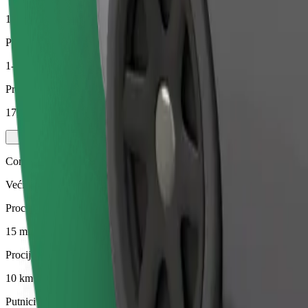
10 km
Putnici
1-4
Procijenjena cijena
17,80 €
Comfort
Veći automobili s više mjesta za noge i prtljagu
Procijenjeno trajanje putovanja
15 min
Procijenjena udaljenost
10 km
Putnici