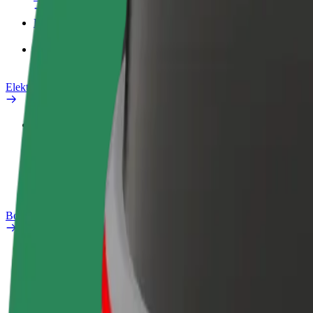
Proizvodi
Bolt Food za poslovne korisnike
Električni bicikli
Sigurnosni laboratorij
Prijavi problem
Često postavljana pitanja
Bolt Plus
Pogodnosti
Kako se pridružiti
Često postavljana pitanja