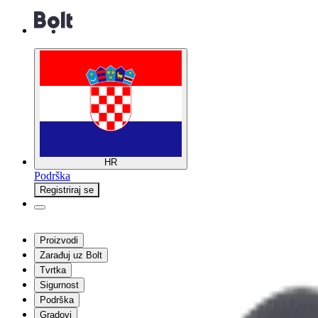
HR
Podrška
Registriraj se
Proizvodi
Zarađuj uz Bolt
Tvrtka
Sigurnost
Podrška
Gradovi