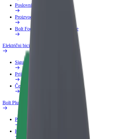
Poslovni profil
Proizvodi
Bolt Food za poslovne korisnike
Električni bicikli
Sigurnosni laboratorij
Prijavi problem
Često postavljana pitanja
Bolt Plus
Pogodnosti
Kako se pridružiti