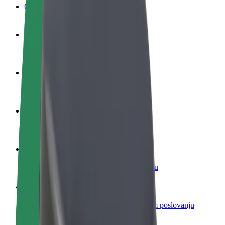
Često postavljana pitanja
Postani vozač
Zarađuj po vlastitim uvjetima
Postani dostavljač
Dostavljaj hranu i primaj tjedne isplate
Dodaj restoran ili trgovinu
Dosegni više kupaca i povećaj zaradu
Registriraj se kao vlasnik flote
Dodaj svoju flotu na Bolt i povećaj zaradu
Bolt for Business
Bolt proizvodi i usluge prilagođeni tvojem poslovanju