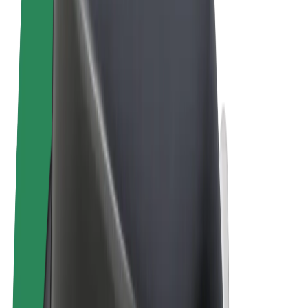
Uvjeti i odredbe
Privatnost
Kolačići
© 2026 Bolt Technology OÜ
Proizvodi
Vožnje
Romobili
Bolt Market
Bolt Food
Bolt Drive
Bolt for Business