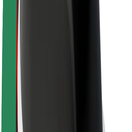
O platformi Bolt
Održivost uz Bolt
Projekt nula
Blog
Novosti
Smjernice za brend
Misija
Odnosi s investitorima
Vodstvo
Brend
Mediji
Urban Fund
Sigurnost