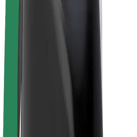
Električni bicikli
Bolt Plus
Zarađuj uz Bolt
Vozači
Zarada vozača
Dostavljači
Zarada dostavljača
Bolt Food trgovci
Flote
Franšize
Tvrtka
Karijere