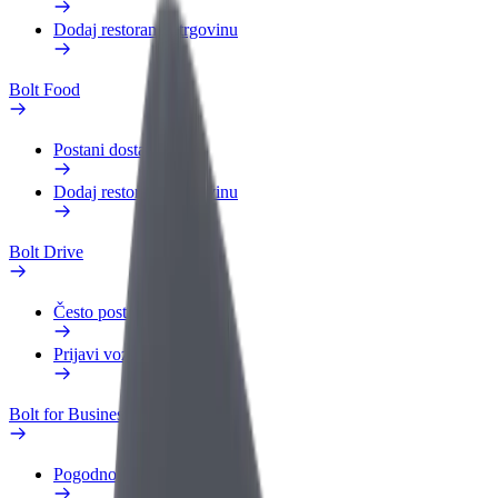
Dodaj restoran ili trgovinu
Bolt Food
Postani dostavljač
Dodaj restoran ili trgovinu
Bolt Drive
Često postavljana pitanja
Prijavi vozilo
Bolt for Business
Pogodnosti