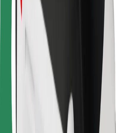
Za dostavljače
Bolt Food
Za vlasnike flota
Za restorane
Bolt for Business
Ostalo
Dobavljači
Uvjeti i odredbe
Kolačići
Sigurnost
Zatraži vožnju i putuj kroz nekoliko minuta!
Preuzmi aplikaciju Bolt