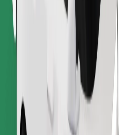
Pronađi svoje najdraže jelo!
Preuzmi aplikaciju Bolt Food