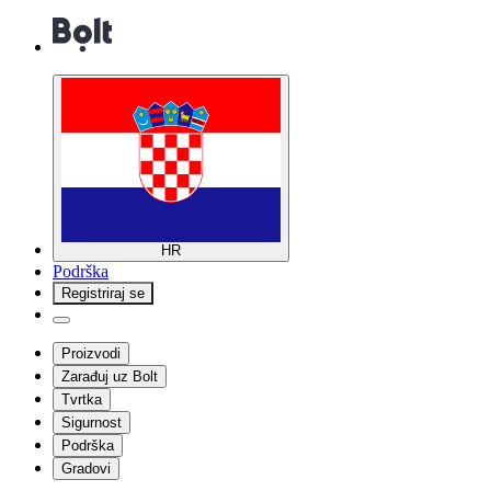
HR
Podrška
Registriraj se
Proizvodi
Zarađuj uz Bolt
Tvrtka
Sigurnost
Podrška
Gradovi