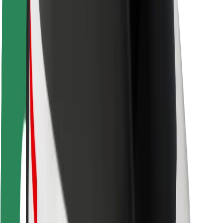
Sigurnost korisnika
Sigurnost vozača
Sigurnost na romobilu
Sigurnosni laboratorij
Gradovi
Lokacije
Gradska rješenja
Zračne luke
Bolt stanice za punjenje
Podrška
Za korisnike
Za vozače