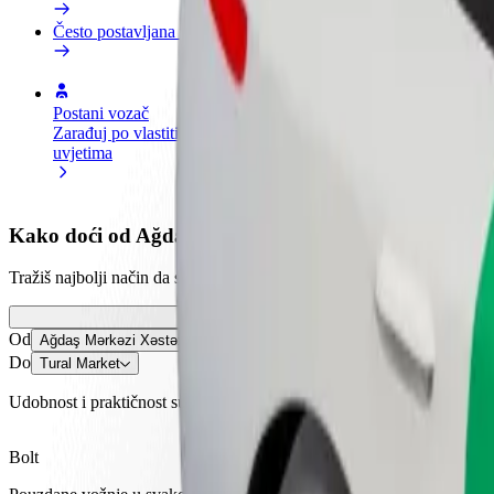
Često postavljana pitanja
Postani vozač
Postani dostavljač
Dodaj
Zarađuj po vlastitim
Dostavljaj hranu i primaj tjedne
Doseg
uvjetima
isplate
zara
Kako doći od Ağdaş Mərkəzi Xəstəxana do Tural Ma
Tražiš najbolji način da stigneš od Ağdaş Mərkəzi Xəstəxana do Tural 
Od
Ağdaş Mərkəzi Xəstəxana
Do
Tural Market
Udobnost i praktičnost su nadohvat ruke!
Bolt