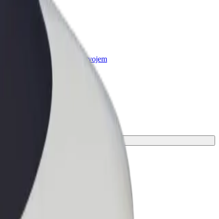
r Business
oizvodi i usluge prilagođeni tvojem
anju