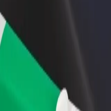
 restoran ili trgovinu
Registriraj se kao vlasnik flote
Bolt fo
ni više kupaca i povećaj
Dodaj svoju flotu na Bolt i povećaj
Bolt pr
du
zaradu
poslov
rket
Market? Istraži naše usluge i pronađi savršenu za svoje putovanje.
Preuzmi aplikaciju