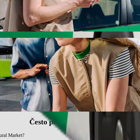
 Market s Bolt vožnjom na zahtjev
 cijenu za dolazak do Tural Market. Korištenjem Bolta, ovo putovanje 
Xəstəxana do Tural Market
jedalicom.
nim ljubimcima.
upačna osobama u invalidskim kolicima.
ni uz Bolt.
Često postavljana pitanja
Tural Market?