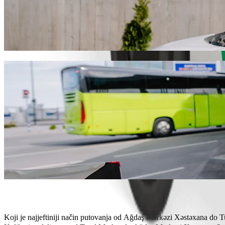
Dođi od Ağdaş Mərkəzi Xəstəxana do Tural
Preporučujemo da odabereš Bolt vožnju na zahtjev ako tražiš najbolju
obzira na priliku, pronaći ćemo savršeno vozilo za tebe.
Preuzmi aplikaciju Bolt
Bolt usluge za dolazak od Ağdaş Mərkəzi 
Puno prtljage? Rezerviraj naše XL kombije za do 6 osoba.
Želiš stići u stilu? Isprobaj Boltove premium automobile.
Putuješ s djecom? Naruči vožnju prilagođenu djeci s pomoćnom s
Tvoj ljubimac ide s tobom? Isprobaj naše vožnje prilagođene kuć
Trebaš dodatnu pomoć? Naša kategorija pomoći nudi vozila prist
Povoljne vožnje? Uživaj u kompaktnim automobilima po nižoj cije
Preuzmi aplikaciju Bolt
Koji je najjeftiniji način putovanja od Ağdaş Mərkəzi Xəstəxana do 