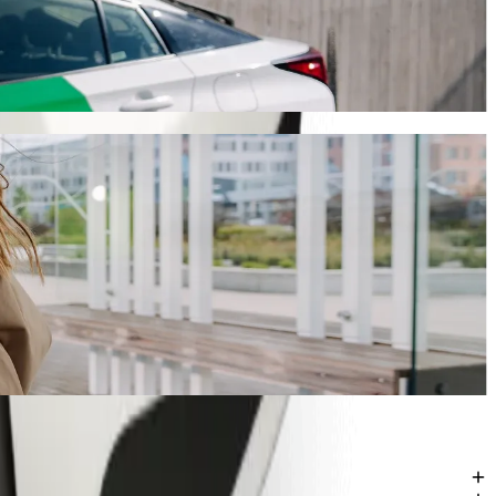
će trajati oko 1 h 10 min i koštati otprilike 23,40 AZN AZN. Bez