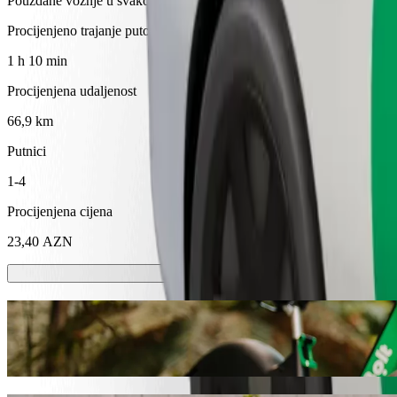
Pouzdane vožnje u svakodnevnim automobilima srednje veličine.
Procijenjeno trajanje putovanja
1 h 10 min
Procijenjena udaljenost
66,9 km
Putnici
1-4
Procijenjena cijena
23,40 AZN
Romobili ili e-bicikli
Kreći se po Gebele sa skuterima ili e-biciklima
Preuzmi aplikaciju Bolt