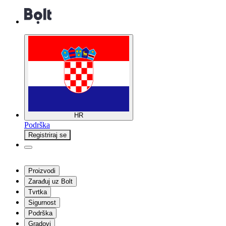
HR
Podrška
Registriraj se
Proizvodi
Zarađuj uz Bolt
Tvrtka
Sigurnost
Podrška
Gradovi