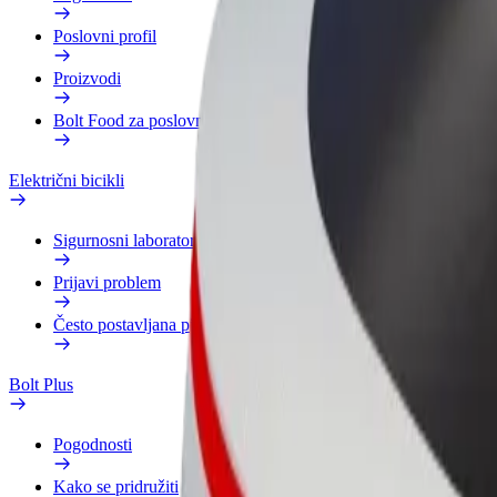
Poslovni profil
Proizvodi
Bolt Food za poslovne korisnike
Električni bicikli
Sigurnosni laboratorij
Prijavi problem
Često postavljana pitanja
Bolt Plus
Pogodnosti
Kako se pridružiti