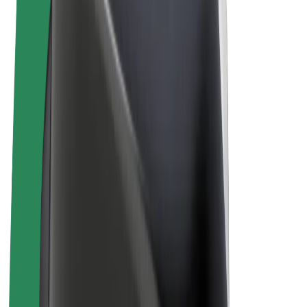
Uvjeti i odredbe
Privatnost
Kolačići
© 2026 Bolt Technology OÜ
Proizvodi
Vožnje
Romobili
Bolt Market
Bolt Food
Bolt Drive
Bolt for Business