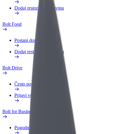
Dodaj restoran ili trgovinu
Bolt Food
Postani dostavljač
Dodaj restoran ili trgovinu
Bolt Drive
Često postavljana pitanja
Prijavi vozilo
Bolt for Business
Pogodnosti