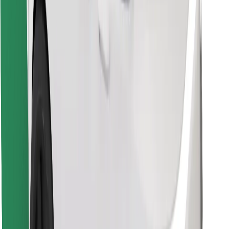
Pronađi svoje najdraže jelo!
Preuzmi aplikaciju Bolt Food