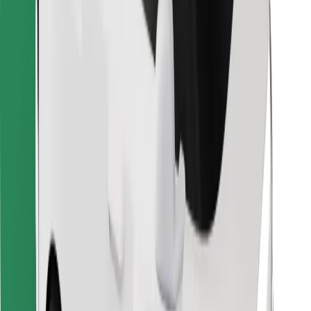
Za dostavljače
Bolt Food
Za vlasnike flota
Za restorane
Bolt for Business
Ostalo
Dobavljači
Uvjeti i odredbe
Kolačići
Sigurnost
Zatraži vožnju i putuj kroz nekoliko minuta!
Preuzmi aplikaciju Bolt