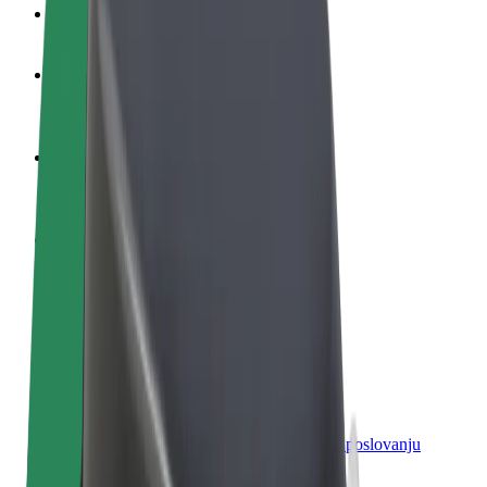
Često postavljana pitanja
Postani vozač
Zarađuj po vlastitim uvjetima
Postani dostavljač
Dostavljaj hranu i primaj tjedne isplate
Dodaj restoran ili trgovinu
Dosegni više kupaca i povećaj zaradu
Registriraj se kao vlasnik flote
Dodaj svoju flotu na Bolt i povećaj zaradu
Bolt for Business
Bolt proizvodi i usluge prilagođeni tvojem poslovanju