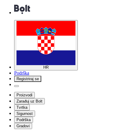
HR
Podrška
Registriraj se
Proizvodi
Zarađuj uz Bolt
Tvrtka
Sigurnost
Podrška
Gradovi