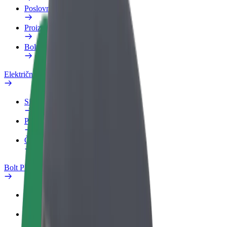
Poslovni profil
Proizvodi
Bolt Food za poslovne korisnike
Električni bicikli
Sigurnosni laboratorij
Prijavi problem
Često postavljana pitanja
Bolt Plus
Pogodnosti
Kako se pridružiti