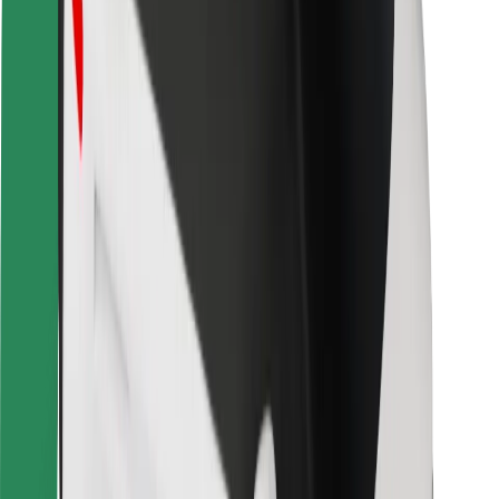
Sigurnost korisnika
Sigurnost vozača
Sigurnost na romobilu
Sigurnosni laboratorij
Gradovi
Lokacije
Gradska rješenja
Zračne luke
Bolt stanice za punjenje
Podrška
Za korisnike
Za vozače