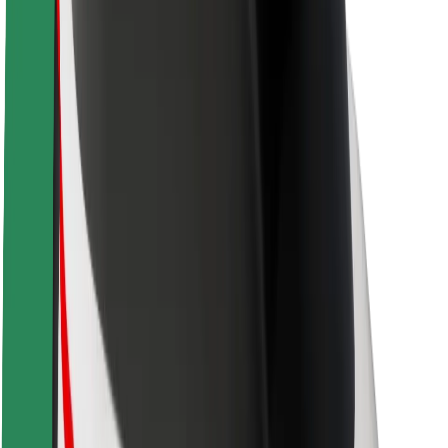
O platformi Bolt
Održivost uz Bolt
Projekt nula
Blog
Novosti
Smjernice za brend
Misija
Odnosi s investitorima
Vodstvo
Brend
Mediji
Urban Fund
Sigurnost