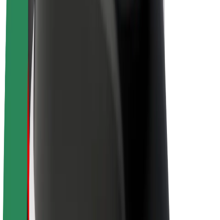
Električni bicikli
Bolt Plus
Zarađuj uz Bolt
Vozači
Zarada vozača
Dostavljači
Zarada dostavljača
Bolt Food trgovci
Flote
Franšize
Tvrtka
Karijere