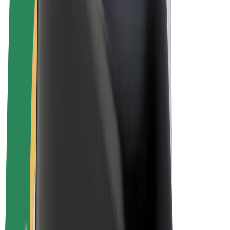
Električni bicikli
Bolt Plus
Zarađuj uz Bolt
Vozači
Zarada vozača
Dostavljači
Zarada dostavljača
Bolt Food trgovci
Flote
Franšize
Tvrtka
Karijere