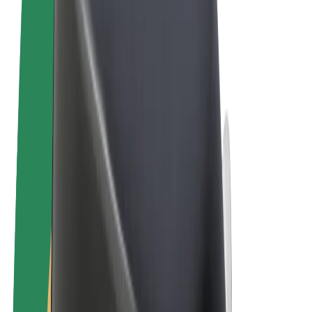
Uvjeti i odredbe
Privatnost
Kolačići
© 2026 Bolt Technology OÜ
Proizvodi
Vožnje
Romobili
Bolt Market
Bolt Food
Bolt Drive
Bolt for Business