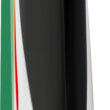
Sigurnost korisnika
Sigurnost vozača
Sigurnost na romobilu
Sigurnosni laboratorij
Gradovi
Lokacije
Gradska rješenja
Zračne luke
Bolt stanice za punjenje
Podrška
Za korisnike
Za vozače