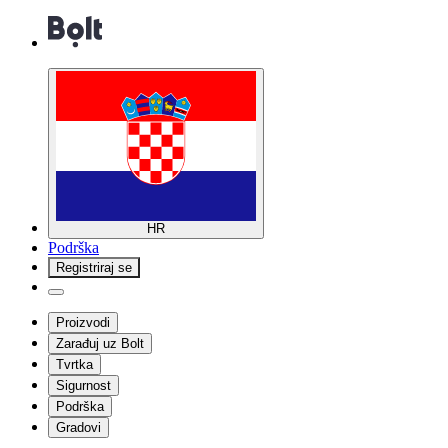
HR
Podrška
Registriraj se
Proizvodi
Zarađuj uz Bolt
Tvrtka
Sigurnost
Podrška
Gradovi