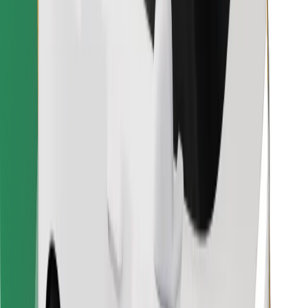
Pronađi svoje najdraže jelo!
Preuzmi aplikaciju Bolt Food