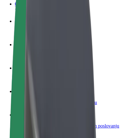
Često postavljana pitanja
Postani vozač
Zarađuj po vlastitim uvjetima
Postani dostavljač
Dostavljaj hranu i primaj tjedne isplate
Dodaj restoran ili trgovinu
Dosegni više kupaca i povećaj zaradu
Registriraj se kao vlasnik flote
Dodaj svoju flotu na Bolt i povećaj zaradu
Bolt for Business
Bolt proizvodi i usluge prilagođeni tvojem poslovanju