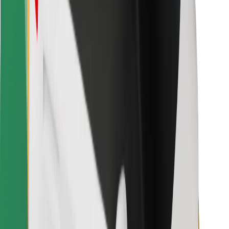
Za dostavljače
Bolt Food
Za vlasnike flota
Za restorane
Bolt for Business
Ostalo
Dobavljači
Uvjeti i odredbe
Kolačići
Sigurnost
Zatraži vožnju i putuj kroz nekoliko minuta!
Preuzmi aplikaciju Bolt