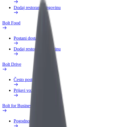
Dodaj restoran ili trgovinu
Bolt Food
Postani dostavljač
Dodaj restoran ili trgovinu
Bolt Drive
Često postavljana pitanja
Prijavi vozilo
Bolt for Business
Pogodnosti