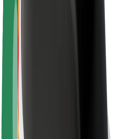
O platformi Bolt
Održivost uz Bolt
Projekt nula
Blog
Novosti
Smjernice za brend
Misija
Odnosi s investitorima
Vodstvo
Brend
Mediji
Urban Fund
Sigurnost