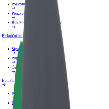
Poslovni profil
Proizvodi
Bolt Food za poslovne korisnike
Električni bicikli
Sigurnosni laboratorij
Prijavi problem
Često postavljana pitanja
Bolt Plus
Pogodnosti
Kako se pridružiti