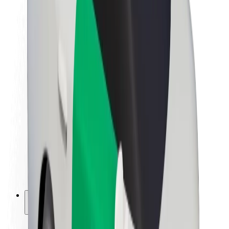
Održivost uz Bolt
Projekt nula
Blog
Novosti
Smjernice za brend
Misija
Odnosi s investitorima
Vodstvo
Brend
Mediji
Urban Fund
Sigurnost
Sigurnost korisnika