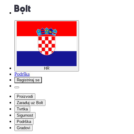
HR
Podrška
Registriraj se
Proizvodi
Zarađuj uz Bolt
Tvrtka
Sigurnost
Podrška
Gradovi