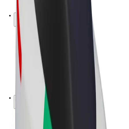
Bolt Plus
Zarađuj uz Bolt
Vozači
Zarada vozača
Dostavljači
Zarada dostavljača
Bolt Food trgovci
Flote
Franšize
Tvrtka
Karijere
O platformi Bolt