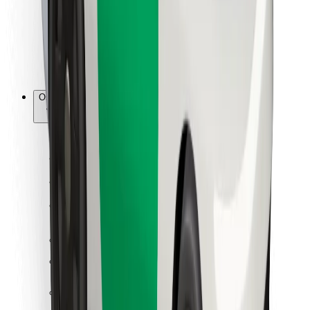
Bolt Food
Za vlasnike flota
Za restorane
Bolt for Business
Ostalo
Dobavljači
Uvjeti i odredbe
Kolačići
Sigurnost
Zatraži vožnju i putuj kroz nekoliko minuta!
Preuzmi aplikaciju Bolt
Pronađi svoje najdraže jelo!