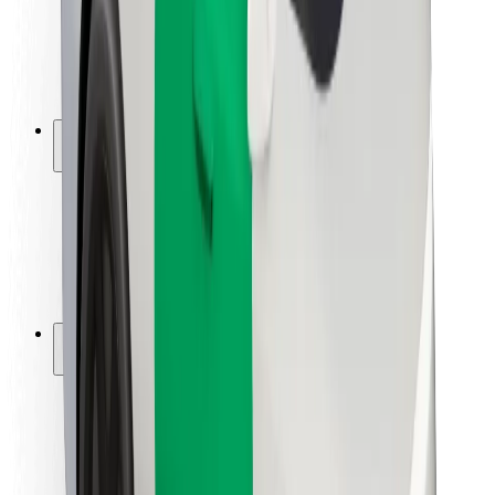
Sigurnost vozača
Sigurnost na romobilu
Sigurnosni laboratorij
Gradovi
Lokacije
Gradska rješenja
Zračne luke
Bolt stanice za punjenje
Podrška
Za korisnike
Za vozače
Za dostavljače