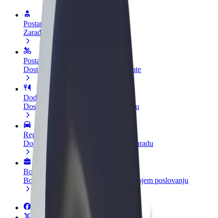
Postani vozač
Zarađuj po vlastitim uvjetima
Postani dostavljač
Dostavljaj hranu i primaj tjedne isplate
Dodaj restoran ili trgovinu
Dosegni više kupaca i povećaj zaradu
Registriraj se kao vlasnik flote
Dodaj svoju flotu na Bolt i povećaj zaradu
Bolt for Business
Bolt proizvodi i usluge prilagođeni tvojem poslovanju