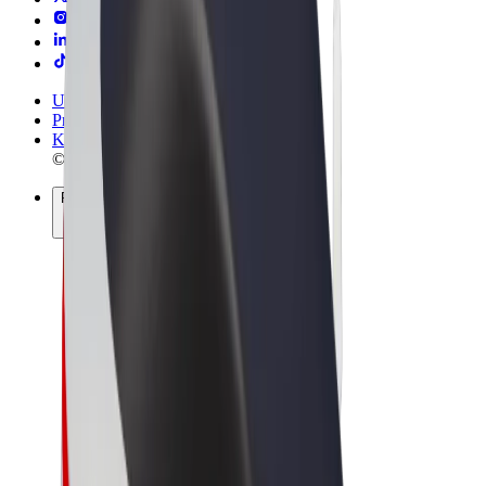
Uvjeti i odredbe
Privatnost
Kolačići
© 2026 Bolt Technology OÜ
Proizvodi
Vožnje
Romobili
Bolt Market
Bolt Food
Bolt Drive
Bolt for Business
Električni bicikli