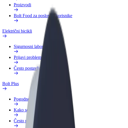
Proizvodi
Bolt Food za poslovne korisnike
Električni bicikli
Sigurnosni laboratorij
Prijavi problem
Često postavljana pitanja
Bolt Plus
Pogodnosti
Kako se pridružiti
Često postavljana pitanja