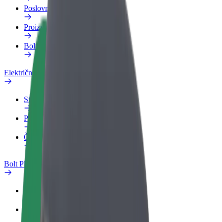
Poslovni profil
Proizvodi
Bolt Food za poslovne korisnike
Električni bicikli
Sigurnosni laboratorij
Prijavi problem
Često postavljana pitanja
Bolt Plus
Pogodnosti
Kako se pridružiti