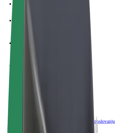
Često postavljana pitanja
Postani vozač
Zarađuj po vlastitim uvjetima
Postani dostavljač
Dostavljaj hranu i primaj tjedne isplate
Dodaj restoran ili trgovinu
Dosegni više kupaca i povećaj zaradu
Registriraj se kao vlasnik flote
Dodaj svoju flotu na Bolt i povećaj zaradu
Bolt for Business
Bolt proizvodi i usluge prilagođeni tvojem poslovanju