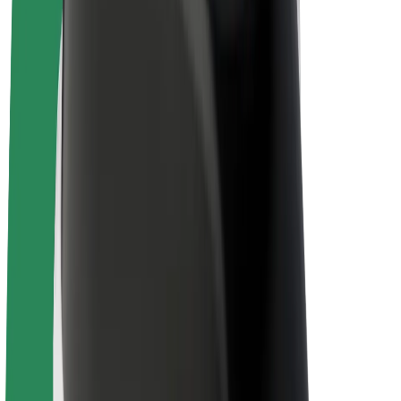
Električni bicikli
Bolt Plus
Zarađuj uz Bolt
Vozači
Zarada vozača
Dostavljači
Zarada dostavljača
Bolt Food trgovci
Flote
Franšize
Tvrtka
Karijere