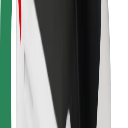
Sigurnost korisnika
Sigurnost vozača
Sigurnost na romobilu
Sigurnosni laboratorij
Gradovi
Lokacije
Gradska rješenja
Zračne luke
Bolt stanice za punjenje
Podrška
Za korisnike
Za vozače