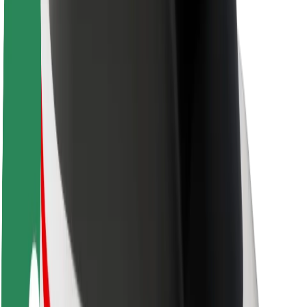
O platformi Bolt
Održivost uz Bolt
Projekt nula
Blog
Novosti
Smjernice za brend
Misija
Odnosi s investitorima
Vodstvo
Brend
Mediji
Urban Fund
Sigurnost