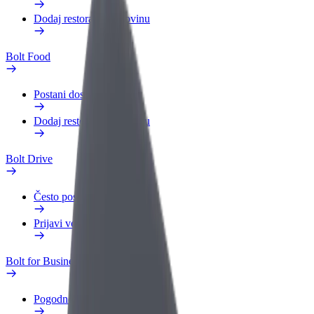
Dodaj restoran ili trgovinu
Bolt Food
Postani dostavljač
Dodaj restoran ili trgovinu
Bolt Drive
Često postavljana pitanja
Prijavi vozilo
Bolt for Business
Pogodnosti