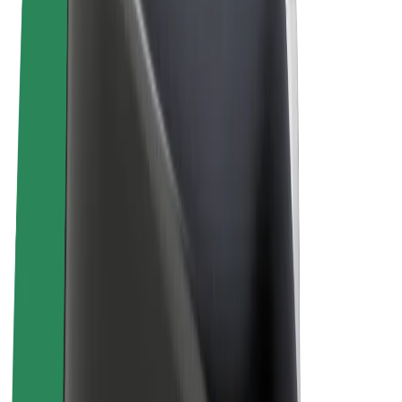
Uvjeti i odredbe
Privatnost
Kolačići
© 2026 Bolt Technology OÜ
Proizvodi
Vožnje
Romobili
Bolt Market
Bolt Food
Bolt Drive
Bolt for Business