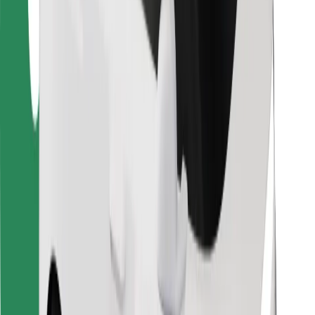
Za dostavljače
Bolt Food
Za vlasnike flota
Za restorane
Bolt for Business
Ostalo
Dobavljači
Uvjeti i odredbe
Kolačići
Sigurnost
Zatraži vožnju i putuj kroz nekoliko minuta!
Preuzmi aplikaciju Bolt