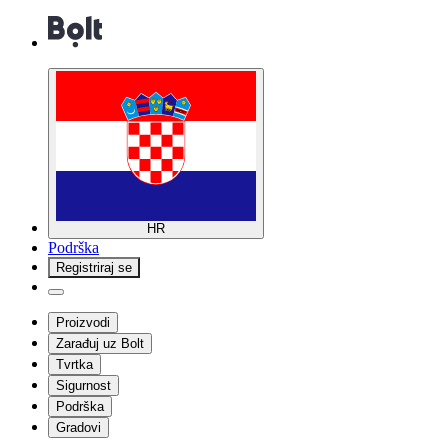
HR
Podrška
Registriraj se
Proizvodi
Zarađuj uz Bolt
Tvrtka
Sigurnost
Podrška
Gradovi