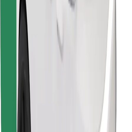
Pronađi svoje najdraže jelo!
Preuzmi aplikaciju Bolt Food